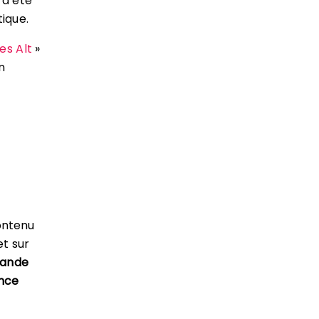
 a été
tique.
ses Alt
»
n
contenu
et sur
rande
nce