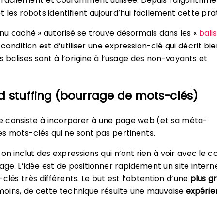
facilement et couramment utilisée. Depuis l’algorithme
 les robots identifient aujourd’hui facilement cette pra
enu caché » autorisé se trouve désormais dans les «
bali
condition est d’utiliser une expression-clé qui décrit bie
s balises sont à l’origine à l’usage des non-voyants et
d stuffing (bourrage de mots-clés)
 consiste à incorporer à une page web (et sa méta-
es mots-clés qui ne sont pas pertinents.
on inclut des expressions qui n’ont rien à voir avec le 
page. L’idée est de positionner rapidement un site intern
clés très différents. Le but est l’obtention d’une
plus g
moins, de cette technique résulte une mauvaise
expérie