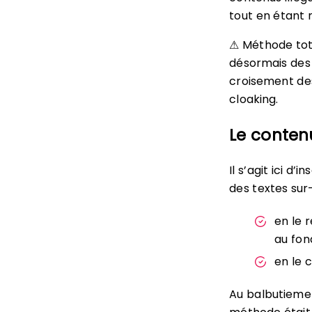
tout en étant 
⚠ Méthode tot
désormais des 
croisement des
cloaking.
Le conten
Il s’agit ici d
des textes sur
en le r
au fond
en le 
Au balbutiemen