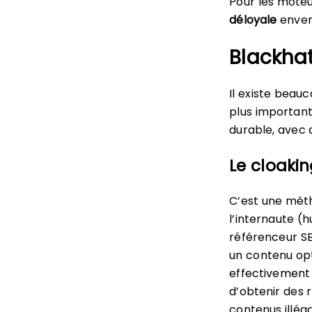
Pour les mote
déloyale
envers
Blackhat
Il existe beau
plus important
durable, avec d
Le cloaki
C’est une méth
l’internaute (
référenceur S
un contenu opt
effectivement vi
d’obtenir des 
contenus illég