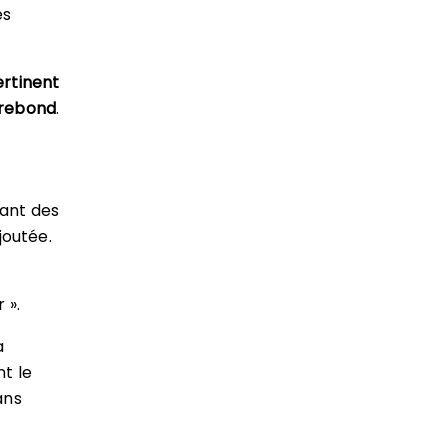
es
ertinent
e rebond
.
sant des
joutée.
e
 ».
a
nt le
ans