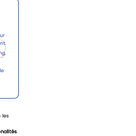
ur
nt.
ng,
le
 les
nalités
.