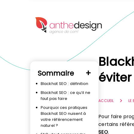
Panneau de gestion des cookies
Black
Sommaire
éviter
Blackhat SEO : définition
Blackhat SEO : ce qu’il ne
faut pas faire
ACCUEIL
LE
Pourquoi ces pratiques
Blackhat SEO nuisent à
Pour faire pro
votre référencement
certains référ
naturel ?
SEO
.