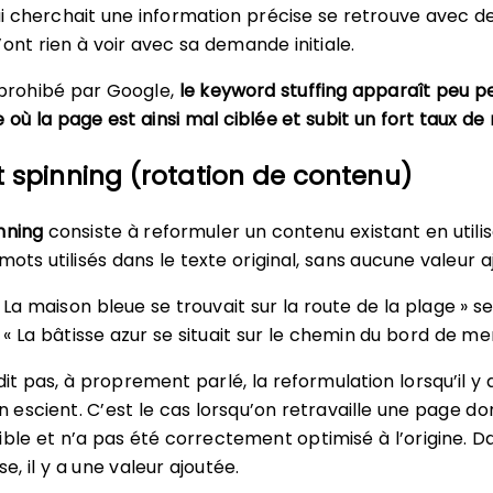
ui cherchait une information précise se retrouve avec d
ont rien à voir avec sa demande initiale.
 prohibé par Google,
le keyword stuffing apparaît peu p
 où la page est ainsi mal ciblée et subit un fort taux d
t spinning (rotation de contenu)
nning
consiste à reformuler un contenu existant en utili
mots utilisés dans le texte original, sans aucune valeur a
La maison bleue se trouvait sur la route de la plage » s
« La bâtisse azur se situait sur le chemin du bord de mer
it pas, à proprement parlé, la reformulation lorsqu’il y 
on escient. C’est le cas lorsqu’on retravaille une page do
ible et n’a pas été correctement optimisé à l’origine. D
, il y a une valeur ajoutée.