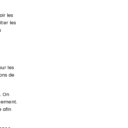
ir les
iter les
s
ur les
ions de
e. On
cement.
 afin