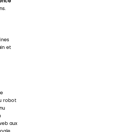
ence
ns.
ines
in et
le
u robot
enu
n
 web aux
oogle