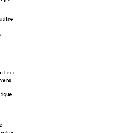
tilise
le
ou bien
yens :
ntique
te