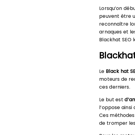
Lorsqu’on déb
peuvent être ut
reconnaître l
arnaques et le
Blackhat SEO l
Blackhat
Le
Black hat S
moteurs de rec
ces derniers.
Le but est
d’am
l’oppose ainsi
Ces méthodes d
de tromper le