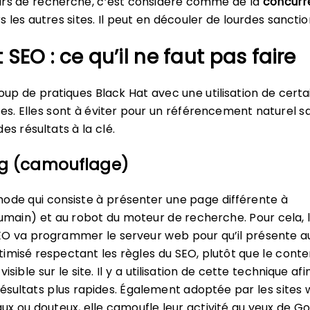
urs de recherche, c’est considéré comme de la
concurr
 les autres sites. Il peut en découler de lourdes sanctio
 SEO : ce qu’il ne faut pas faire
coup de pratiques Black Hat avec une utilisation de certa
es. Elles sont à éviter pour un référencement naturel sa
es résultats à la clé.
ng (camouflage)
ode qui consiste à présenter une page différente à
humain) et au robot du moteur de recherche. Pour cela, 
EO va programmer le serveur web pour qu’il présente a
imisé respectant les règles du SEO, plutôt que le cont
sible sur le site. Il y a utilisation de cette technique afi
résultats plus rapides. Également adoptée par les sites
aux ou douteux, elle camoufle leur activité au yeux de G