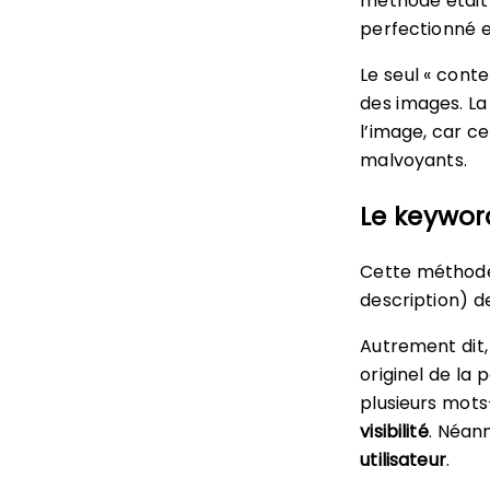
méthode était 
perfectionné et
Le seul « cont
des images. La 
l’image, car ce
malvoyants.
Le keywor
Cette méthode
description) d
Autrement dit, 
originel de la 
plusieurs mots-
visibilité
. Néan
utilisateur
.