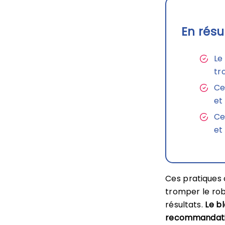
En résu
Le
tr
Ce
et
Ce
et
Ces pratiques
tromper le rob
résultats.
Le b
recommandatio