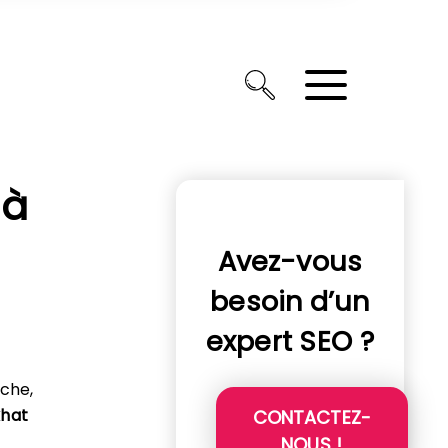
 à
Avez-vous
besoin d’un
expert SEO ?
rche,
khat
CONTACTEZ-
NOUS !