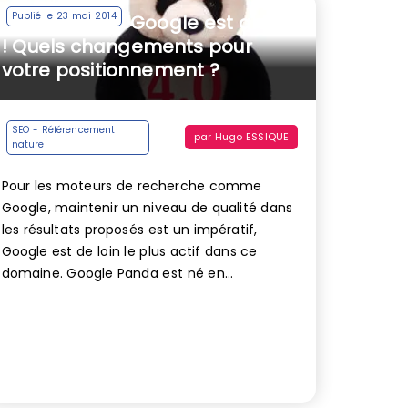
Publié le 23 mai 2014
Panda 4.0 de Google est arrivé
! Quels changements pour
votre positionnement ?
SEO - Référencement
par
Hugo ESSIQUE
naturel
Pour les moteurs de recherche comme
Google, maintenir un niveau de qualité dans
les résultats proposés est un impératif,
Google est de loin le plus actif dans ce
domaine. Google Panda est né en...