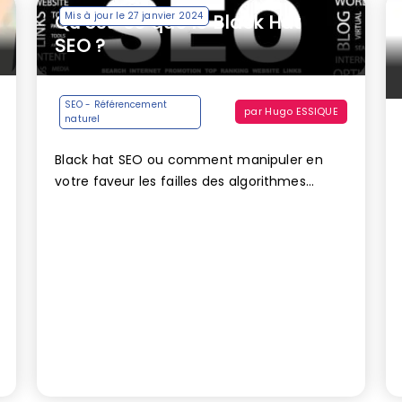
Mis à jour le 27 janvier 2024
Qu’est-ce que le Black Hat
SEO ?
SEO - Référencement
par
Hugo ESSIQUE
naturel
Black hat SEO ou
comment manipuler en
votre faveur les failles des algorithmes...