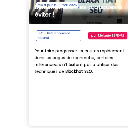
Mis à jour le 15 mai 2025
Blackhat SEO : les pratiques à
éviter !
SEO - Référencement
par
Mélanie LEFÈVRE
naturel
Pour faire progresser leurs sites rapidement
dans les pages de recherche, certains
référenceurs n’hésitent pas à utiliser des
techniques de
Blackhat SEO
.