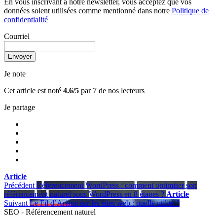
En vous inscrivant à notre newsletter, vous acceptez que vos
données soient utilisées comme mentionné dans notre
Politique de
confidentialité
Courriel
Je note
Cet article est noté
4.6/5
par 7 de nos lecteurs
Je partage
Article
Précédent
Référencement WordPress : comment optimiser son
référencement naturel sous WordPress en 8 étapes ?
Article
Suivant
Le Fil d’Ariane sur les sites web : quelle utilité ?
SEO - Référencement naturel