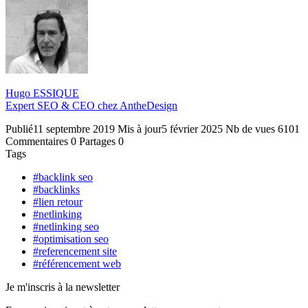
Hugo ESSIQUE
Expert SEO & CEO chez AntheDesign
Publié
11 septembre 2019
Mis à jour
5 février 2025
Nb de vues
6101
Commentaires
0
Partages
0
Tags
#backlink seo
#backlinks
#lien retour
#netlinking
#netlinking seo
#optimisation seo
#referencement site
#référencement web
Je m'inscris à la newsletter