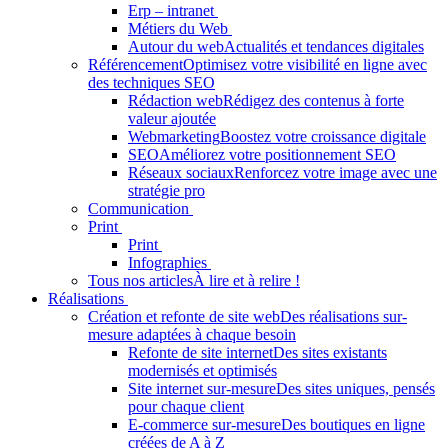
Erp – intranet
Métiers du Web
Autour du web
Actualités et tendances digitales
Référencement
Optimisez votre visibilité en ligne avec
des techniques SEO
Rédaction web
Rédigez des contenus à forte
valeur ajoutée
Webmarketing
Boostez votre croissance digitale
SEO
Améliorez votre positionnement SEO
Réseaux sociaux
Renforcez votre image avec une
stratégie pro
Communication
Print
Print
Infographies
Tous nos articles
À lire et à relire !
Réalisations
Création et refonte de site web
Des réalisations sur-
mesure adaptées à chaque besoin
Refonte de site internet
Des sites existants
modernisés et optimisés
Site internet sur-mesure
Des sites uniques, pensés
pour chaque client
E-commerce sur-mesure
Des boutiques en ligne
créées de A à Z