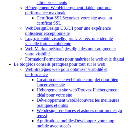
attirer vos clients
Hébergement Web
Hébergement fiable pour une
performance maximale
Certificat SSL
Sécurisez votre site avec un
certificat SSL
WebDesign
Design UX/UI pour une expérience
utilisateur exceptionnelle
Logo, identité visuelle, print…
Créez une identité
visuelle forte et cohérente
Web Marketing
Stratégies digitales pour augmenter
votre visibilité
Formation
Formations pour maîtriser le web et le digital
Le blog
Nos conseils pratiques pour tout sur le web
Web
Stratégies web pour optimiser visibilité et
performance
Création de site web
Guide complet pour bien
lancer votre site
Hébergement site web
Trouvez l’hébergement
idéal pour votre site
Développement web
Découvrez les meilleures
pratiques et outils
Webdesign
Tendances et astuces pour un design
réussi
Applications mobiles
Développez votre app
mobile avec succès