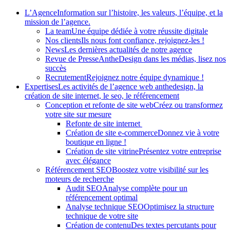
Panneau de gestion des cookies
L’Agence
Information sur l’histoire, les valeurs, l’équipe, et la
mission de l’agence.
La team
Une équipe dédiée à votre réussite digitale
Nos clients
Ils nous font confiance, rejoignez-les !
News
Les dernières actualités de notre agence
Revue de Presse
AntheDesign dans les médias, lisez nos
succès
Recrutement
Rejoignez notre équipe dynamique !
Expertises
Les activités de l’agence web anthedesign, la
création de site internet, le seo, le référencement
Conception et refonte de site web
Créez ou transformez
votre site sur mesure
Refonte de site internet
Création de site e-commerce
Donnez vie à votre
boutique en ligne !
Création de site vitrine
Présentez votre entreprise
avec élégance
Référencement SEO
Boostez votre visibilité sur les
moteurs de recherche
Audit SEO
Analyse complète pour un
référencement optimal
Analyse technique SEO
Optimisez la structure
technique de votre site
Création de contenu
Des textes percutants pour