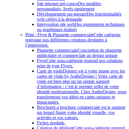
Site internet pré-conçu
Des modèles
personnalisés, livrés rapidement
Développement sur-mesure
Des fonctionnalités
web créées à la demande
Intervention site web
Des ajustements techniques
ou graphiques réalisés
Print : Flyer & Plaquette commerciale
Cette catégorie
regroupe nos différentes créations destinées à
l’impression.
Plaquette commerciale
Conception de plaquette
publicitaire et commerciale au design unique
Flyer
Cette sous-catégorie reprend nos créations
print de type Flyers.
Carte de visite
Donnez vie à votre image avec les
cartes de visite by AntheDesign ! Votre carte de
visite est bien plus qu’un simple support
d’information : c’est le premier reflet de votre
identité professionnelle. Chez AntheDesign, nous
transformons vos idées en cartes uniques et
impactantes.
Brochure
La brochure commerciale est le support
sur lequel figure votre identité visuelle, vos
activités et vos valeurs.
Fiches produits
Création de dépliant
Cette sous-catégorie reprend