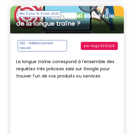
Mis à jour le 4 mai 2025
Référencement : quel est le rôle
de la longue traîne ?
SEO - Référencement
par
Hugo ESSIQUE
naturel
La longue traîne correspond à l’ensemble des
requêtes très précises saisi sur Google pour
trouver l’un de vos produits ou services.