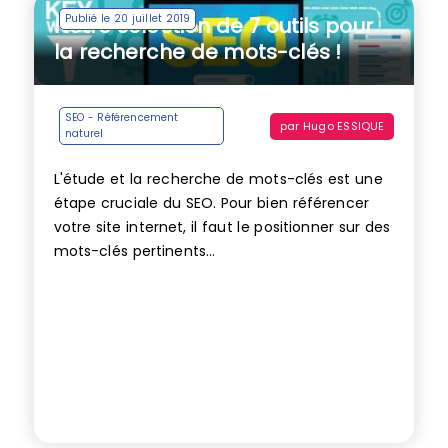
Publié le 20 juillet 2019
Notre sélection de 7 outils pour
la recherche de mots-clés !
SEO - Référencement
par
Hugo ESSIQUE
naturel
L'étude et la recherche de mots-clés est une
étape cruciale du SEO. Pour bien référencer
votre site internet, il faut le positionner sur des
mots-clés pertinents...