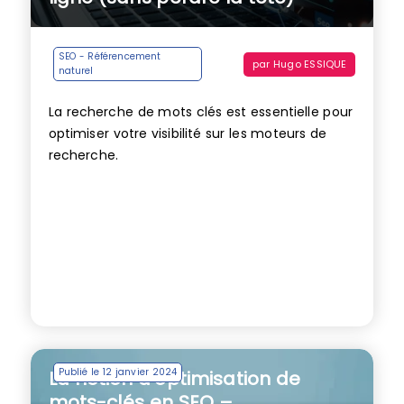
SEO - Référencement
par
Hugo ESSIQUE
naturel
La recherche de mots clés est essentielle pour
optimiser votre visibilité sur les moteurs de
recherche.
Publié le 12 janvier 2024
La notion d’optimisation de
mots-clés en SEO –