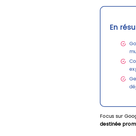
En résu
Go
mu
Co
ex
Ge
dé
Focus sur Goo
destinée prom