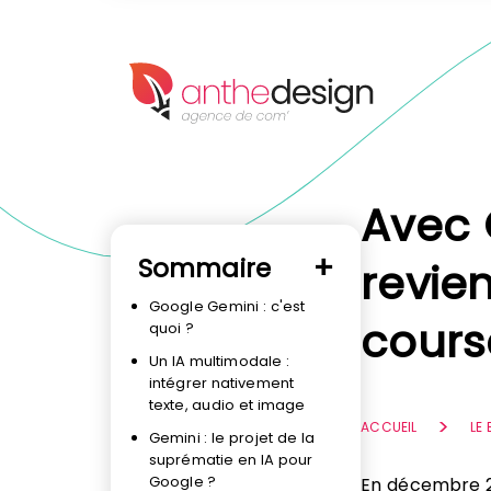
Panneau de gestion des cookies
Avec 
Sommaire
revie
Google Gemini : c'est
course
quoi ?
Un IA multimodale :
intégrer nativement
texte, audio et image
ACCUEIL
LE
Gemini : le projet de la
suprématie en IA pour
Google ?
En décembre 20