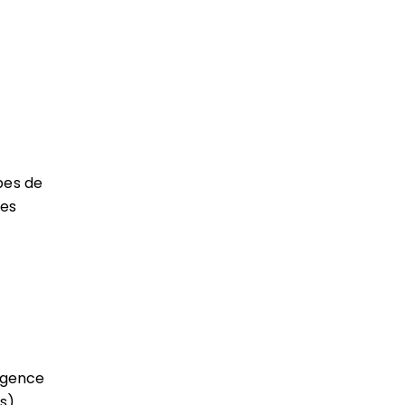
ypes de
des
e
ligence
s).