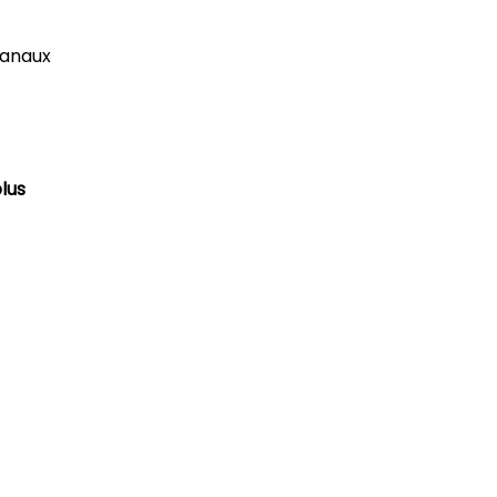
canaux
lus