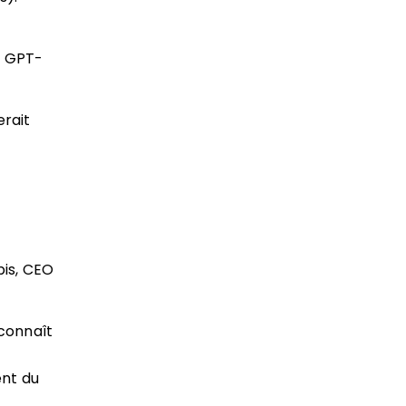
n GPT-
erait
bis, CEO
 connaît
ent du