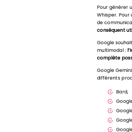
Pour générer u
Whisper. Pour u
de communicati
conséquent uti
Google souhait
multimodal :
l
complète possib
Google Gemini 
différents prod
Bard,
Google
Google
Google
Google