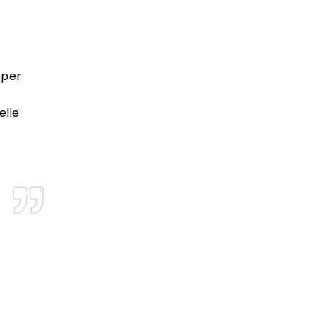
pper
elle