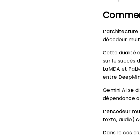
Comment
L’architectur
décodeur mult
Cette dualité 
sur le succès 
LaMDA et PaLM,
entre DeepMin
Gemini AI se di
dépendance au
L’encodeur mul
texte, audio) 
Dans le cas d’