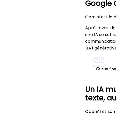
Google G
Gemini est la 
Après avoir d
une IA se suff
communication (
(IA) générativ
Gemini si
Un IA mu
texte, a
OpenAI et son 