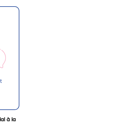
t
al à la