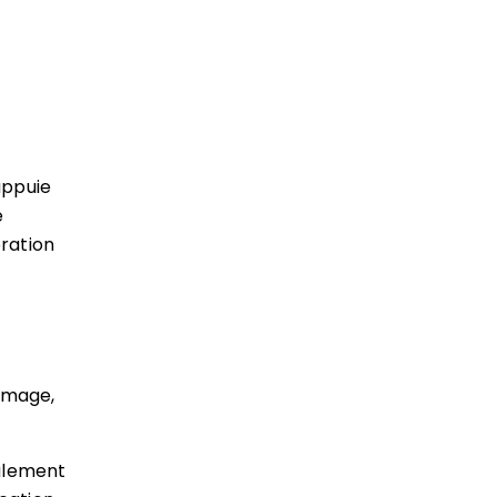
appuie
e
ration
image,
galement