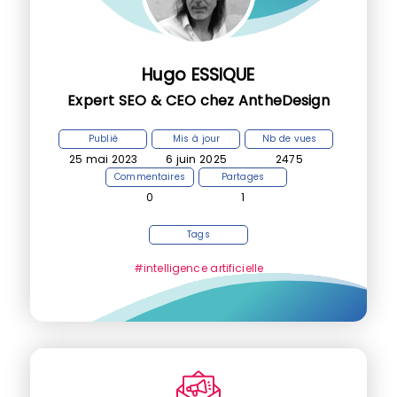
Hugo ESSIQUE
Expert SEO & CEO chez AntheDesign
Publié
Mis à jour
Nb de vues
25 mai 2023
6 juin 2025
2475
Commentaires
Partages
0
1
Tags
#intelligence artificielle