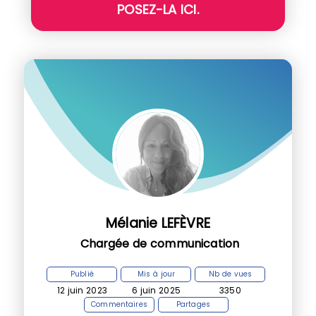
POSEZ-LA ICI.
Mélanie LEFÈVRE
Chargée de communication
Publié
Mis à jour
Nb de vues
12 juin 2023
6 juin 2025
3350
Commentaires
Partages