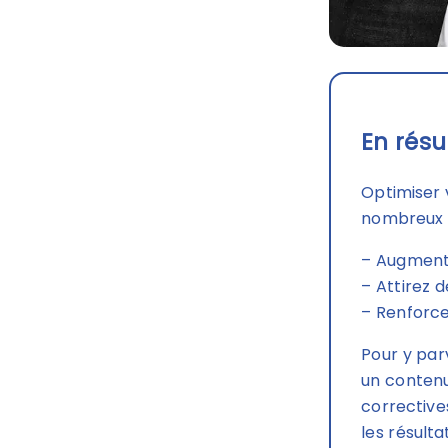
En résu
Optimiser
nombreux a
– Augmente
– Attirez d
– Renforce
Pour y parv
un contenu
corrective
les résult