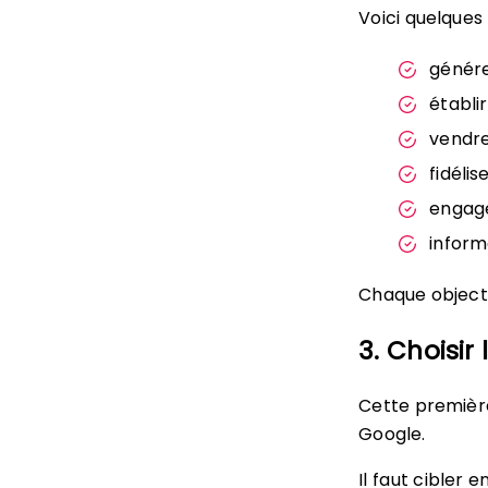
Voici quelques 
génére
établi
vendre
fidélis
engage
informe
Chaque object
3. Choisir
Cette premièr
Google.
Il faut cibler 