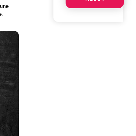
 une
e.