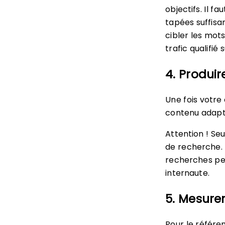
objectifs. Il 
tapées suffis
cibler les mots
trafic qualifié 
4. Produir
Une fois votre 
contenu adapt
Attention ! Se
de recherche. L
recherches per
internaute.
5. Mesurer
Pour le référe