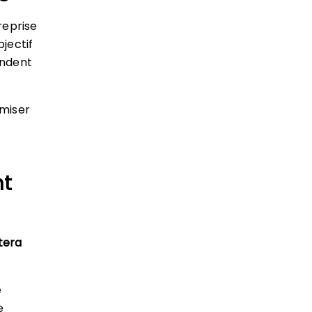
reprise
jectif
ondent
imiser
nt
tera
e
e