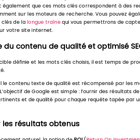
faut également que ces mots clés correspondent à des r
amment sur les moteurs de recherche. Vous pouvez éga
 clés de la
longue traîne
qui vous permettrons de capte
sur votre site internet.
e du contenu de qualité et optimisé S
cible définie et les mots clés choisis, il est temps de pro
é.
ul le contenu texte de qualité est récompensé par les 
’objectif de Google est simple : fournir des résultats de
tinents et de qualité pour chaque requête tapée par u
 les résultats obtenus
ncement naturel, la notion de
ROI
(
Return On Investmen