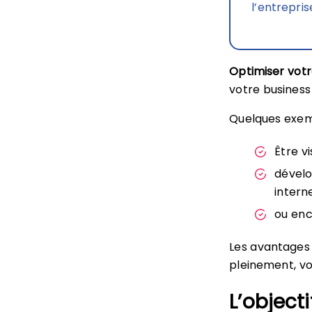
l’entrepris
Optimiser vot
votre business
Quelques exem
Être vi
dévelo
interne
ou enc
Les avantages
pleinement, vo
L’object