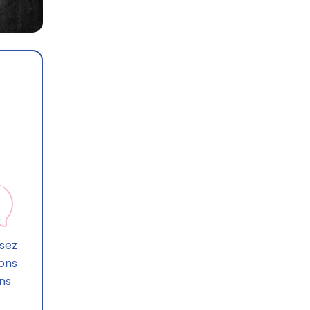
.
isez
ions
ns