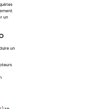
equêtes
lement
r un
EO
duire un
moteurs
n
t
) se