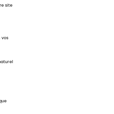
e site
, vos
naturel
aque