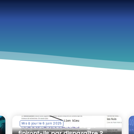
Mis à jour le 6 juin 2025
Les liens bleus de Google
finiront-ils par disparaître ?