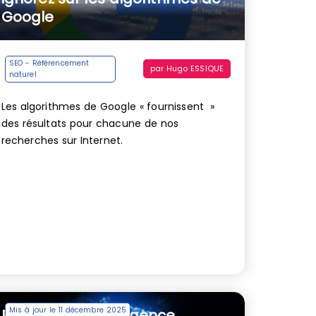
Google
SEO - Référencement
par
Hugo ESSIQUE
naturel
Les algorithmes de Google « fournissent »
des résultats pour chacune de nos
recherches sur Internet.
Mis à jour le 11 décembre 2025
RankBrain : l’intelligence