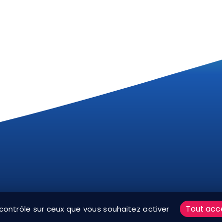
ARTE RÉSEAUX SOCIAUX
MENTIONS LÉGALES
PLAN D
Tout acc
 contrôle sur ceux que vous souhaitez activer