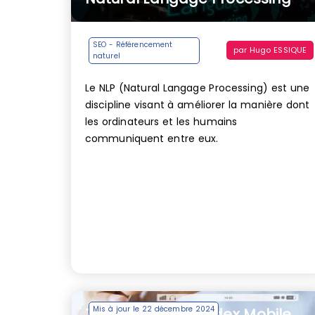
SEO - Référencement
par
Hugo ESSIQUE
naturel
Le NLP (Natural Langage Processing) est une
discipline visant à améliorer la manière dont
les ordinateurs et les humains
communiquent entre eux.
Mis à jour le 22 décembre 2024
Tout savoir sur l’Index Mobile