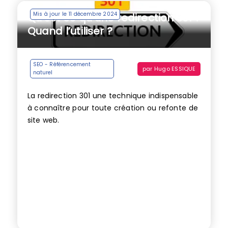
Mis à jour le 11 décembre 2024
Qu’est ce qu’une redirection 301 ?
Quand l’utiliser ?
SEO - Référencement
par
Hugo ESSIQUE
naturel
La redirection 301 une technique indispensable
à connaître pour toute création ou refonte de
site web.