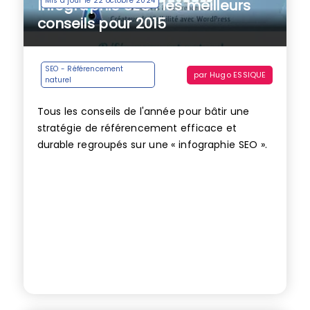
Mis à jour le 22 octobre 2024
Infographie SEO : les meilleurs
conseils pour 2015
SEO - Référencement
par
Hugo ESSIQUE
naturel
Tous les conseils de l'année pour bâtir une
stratégie de référencement efficace et
durable regroupés sur une « infographie SEO ».