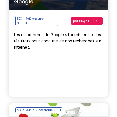
Google
SEO - Référencement
par
Hugo ESSIQUE
naturel
Les algorithmes de Google « fournissent » des
résultats pour chacune de nos recherches sur
Internet.
Mis à jour le 13 décembre 2024
Citation Flow : mesurez la