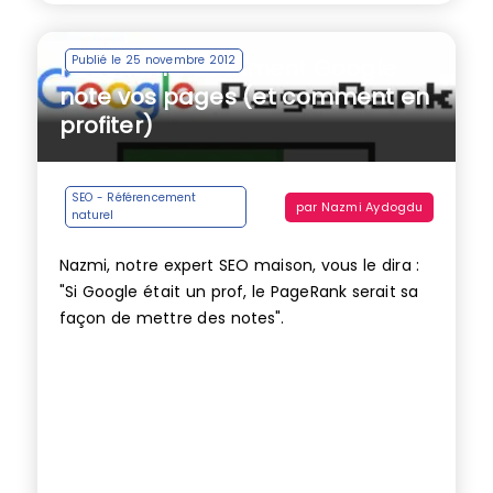
Publié le 25 novembre 2012
PageRank : Comment Google
note vos pages (et comment en
profiter)
SEO - Référencement
par
Nazmi Aydogdu
naturel
Nazmi, notre expert SEO maison, vous le dira :
"Si Google était un prof, le PageRank serait sa
façon de mettre des notes".