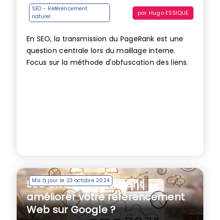
SEO - Référencement
par
Hugo ESSIQUE
naturel
En SEO, la transmission du PageRank est une
question centrale lors du maillage interne.
Focus sur la méthode d'obfuscation des liens.
Mis à jour le 23 octobre 2024
SEO en 2021 : comment
améliorer votre référencement
Web sur Google ?