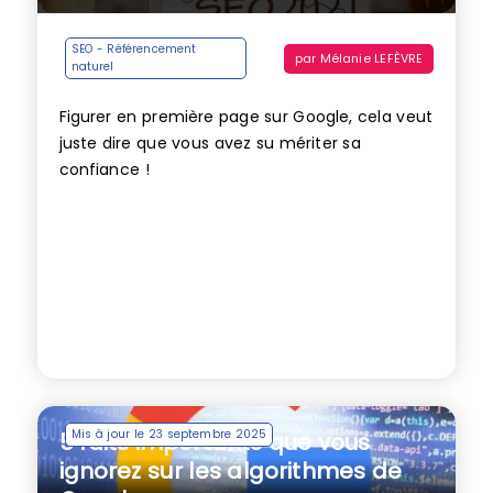
SEO - Référencement
par
Mélanie LEFÈVRE
naturel
Figurer en première page sur Google, cela veut
juste dire que vous avez su mériter sa
confiance !
Mis à jour le 23 septembre 2025
5 faits importants que vous
ignorez sur les algorithmes de