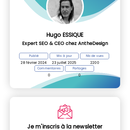
Hugo ESSIQUE
Expert SEO & CEO chez AntheDesign
Publié
Mis à jour
Nb de vues
28 février 2024
23 juillet 2025
2200
Commentaires
Partages
0
0
Je m'inscris à la newsletter