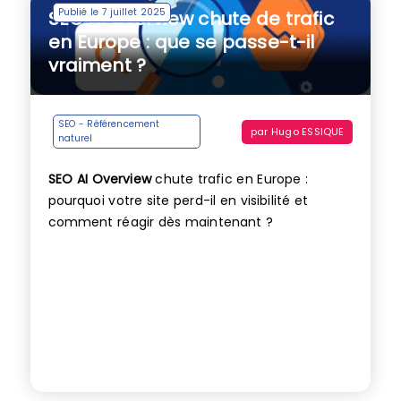
Publié le 7 juillet 2025
SEO AI Overview chute de trafic
en Europe : que se passe-t-il
vraiment ?
SEO - Référencement
par
Hugo ESSIQUE
naturel
SEO AI Overview
chute trafic en Europe :
pourquoi votre site perd-il en visibilité et
comment réagir dès maintenant ?