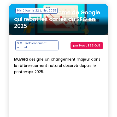
Mis à jour le 22 juillet 2025
Muvera : l’algorithme de Google
qui rebat les cartes du SEO en
2025
SEO - Référencement
par
Hugo ESSIQUE
naturel
Muvera
désigne un changement majeur dans
le référencement naturel observé depuis le
printemps 2025.