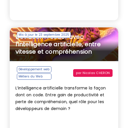
Mis à jour le 23 septembre 2025
Dev Boom : coder avec
l’intelligence artificielle, entre
vitesse et compréhension
Développement web
par
Nicolas CHERON
Métiers du Web
L’intelligence artificielle transforme la façon
dont on code. Entre gain de productivité et
perte de compréhension, quel rôle pour les
développeurs de demain ?