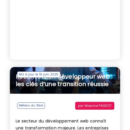
Mis à jour le 19 juin 2025
Reconversion développeur web :
les clés d’une transition réussie
par
Maxime PAGEOT
Métiers du Web
Le secteur du développement web connaît
une transformation majeure. Les entreprises