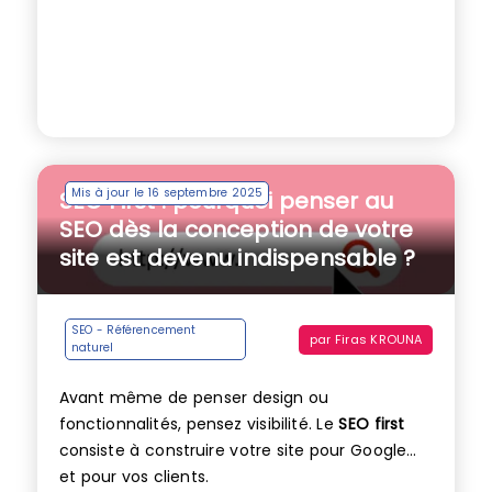
Mis à jour le 16 septembre 2025
SEO First : pourquoi penser au
SEO dès la conception de votre
site est devenu indispensable ?
SEO - Référencement
par
Firas KROUNA
naturel
Avant même de penser design ou
fonctionnalités, pensez visibilité. Le
SEO first
consiste à construire votre site pour Google…
et pour vos clients.