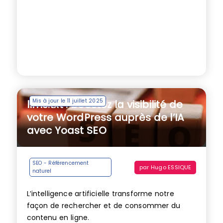
Mis à jour le 11 juillet 2025
llms.txt : boostez la visibilité de
votre WordPress auprès de l’IA
avec Yoast SEO
SEO - Référencement
par
Hugo ESSIQUE
naturel
L’intelligence artificielle transforme notre
façon de rechercher et de consommer du
contenu en ligne.