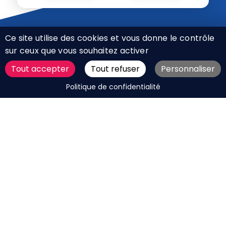
Ce site utilise des cookies et vous donne le contrôle
sur ceux que vous souhaitez activer
Tout accepter
Tout refuser
Personnaliser
CHARTE RÉSEAUX SOCIAUX
DEMANDER UN DEVIS
Politique de confidentialité
MENTIONS LÉGALES
PLAN DU SITE
CGV
BOUTIQUE
MES COOKIES
Marque déposée © Agence Web Attichy, Compiègne,
Soissons, Noyon, Oise | 2011 / 2026