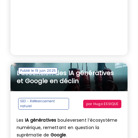
Publié le 19 juin 2025
L’ascension des IA génératives
et Google en déclin
SEO - Référencement
par
Hugo ESSIQUE
naturel
Les
IA génératives
bouleversent l’écosystème
numérique, remettant en question la
suprématie de
Google
.