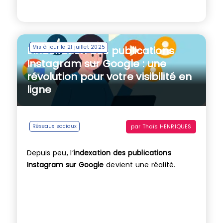
Mis à jour le 21 juillet 2025
L’indexation des publications
Instagram sur Google : une
révolution pour votre visibilité en
ligne
par
Thaïs HENRIQUES
Réseaux sociaux
Depuis peu, l’
indexation des publications
Instagram sur Google
devient une réalité.