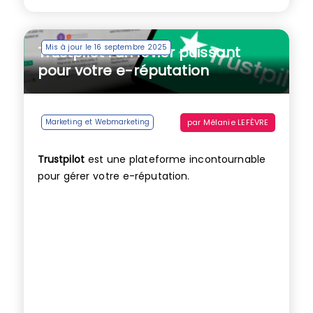
Mis à jour le 16 septembre 2025
Trustpilot : un levier puissant
pour votre e-réputation
par
Mélanie LEFÈVRE
Marketing et Webmarketing
Trustpilot
est une plateforme incontournable
pour gérer votre e-réputation.