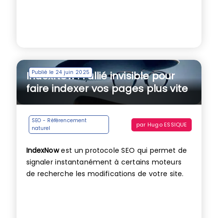
Publié le 24 juin 2025
IndexNow : l’allié invisible pour
faire indexer vos pages plus vite
SEO - Référencement
par
Hugo ESSIQUE
naturel
IndexNow
est un protocole SEO qui permet de
signaler instantanément à certains moteurs
de recherche les modifications de votre site.