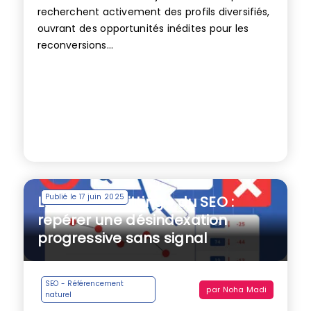
recherchent activement des profils diversifiés,
ouvrant des opportunités inédites pour les
reconversions...
Publié le 17 juin 2025
Le « Quiet Quitting » du SEO :
repérer une désindexation
progressive sans signal
SEO - Référencement
par
Noha Madi
naturel