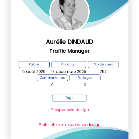
Aurélie DINDAUD
Traffic Manager
Publié
Mis à jour
Nb de vues
5 août 2025
17 décembre 2025
757
Commentaires
Partages
0
0
Tags
#responsive design
#site internet responsive design