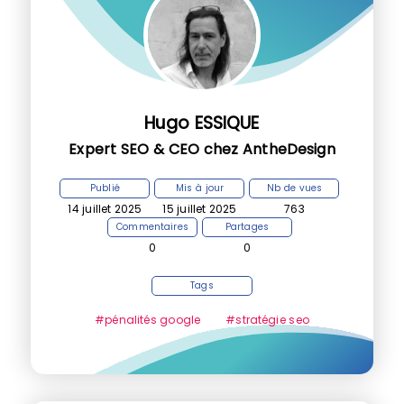
Hugo ESSIQUE
Expert SEO & CEO chez AntheDesign
Publié
Mis à jour
Nb de vues
14 juillet 2025
15 juillet 2025
763
Commentaires
Partages
0
0
Tags
#pénalités google
#stratégie seo