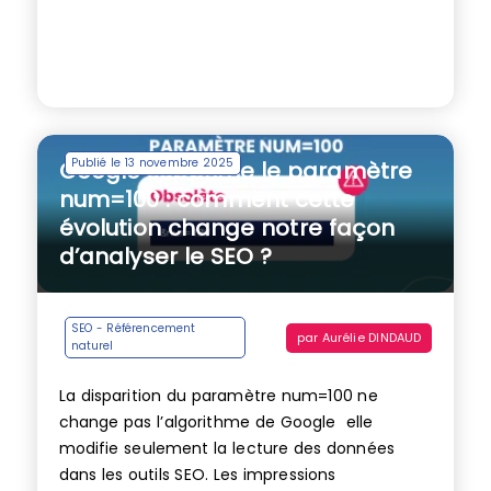
Publié le 13 novembre 2025
Google supprime le paramètre
num=100 : comment cette
évolution change notre façon
d’analyser le SEO ?
SEO - Référencement
par
Aurélie DINDAUD
naturel
La disparition du paramètre num=100 ne
change pas l’algorithme de Google elle
modifie seulement la lecture des données
dans les outils SEO. Les impressions