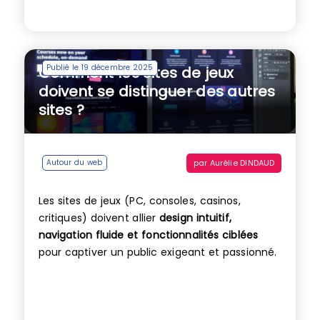
Publié le 19 décembre 2025
Comment les sites de jeux
doivent se distinguer des autres
sites ?
par
Aurélie DINDAUD
Autour du web
Les sites de jeux (PC, consoles, casinos,
critiques) doivent allier
design intuitif,
navigation fluide et fonctionnalités ciblées
pour captiver un public exigeant et passionné.