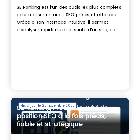
SE Ranking est l’un des outils les plus complets
pour réaliser un audit SEO précis et efficace.
Grâce à son interface intuitive, il permet
d’analyser rapidement la santé d’un site, de...
Mis à jour le 28 novembre 2025
SE Ranking : l’outil de suivi de
position SEO à la fois précis,
fiable et stratégique