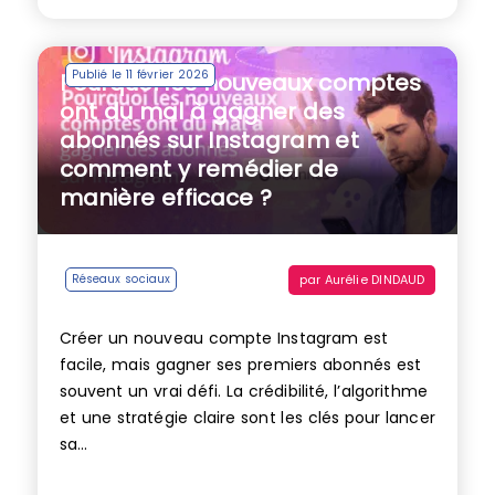
Publié le 11 février 2026
Pourquoi les nouveaux comptes
ont du mal à gagner des
abonnés sur Instagram et
comment y remédier de
manière efficace ?
par
Aurélie DINDAUD
Réseaux sociaux
Créer un nouveau compte Instagram est
facile, mais gagner ses premiers abonnés est
souvent un vrai défi. La crédibilité, l’algorithme
et une stratégie claire sont les clés pour lancer
sa...