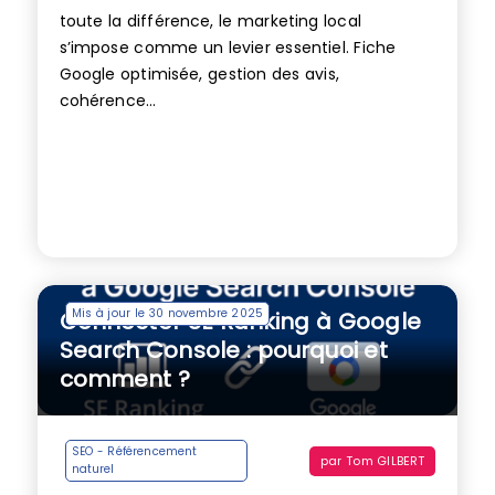
toute la différence, le marketing local
s’impose comme un levier essentiel. Fiche
Google optimisée, gestion des avis,
cohérence...
Mis à jour le 30 novembre 2025
Connecter SE Ranking à Google
Search Console : pourquoi et
comment ?
SEO - Référencement
par
Tom GILBERT
naturel