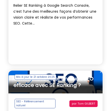
Relier SE Ranking à Google Search Console,
c’est l’une des meilleures façons d’obtenir une
vision claire et réaliste de vos performances
SEO. Cette...
Mis à jour le 21 octobre 2025
Comment réaliser un audit SEO
efficace avec SE Ranking ?
SEO - Référencement
par
Tom GILBERT
naturel