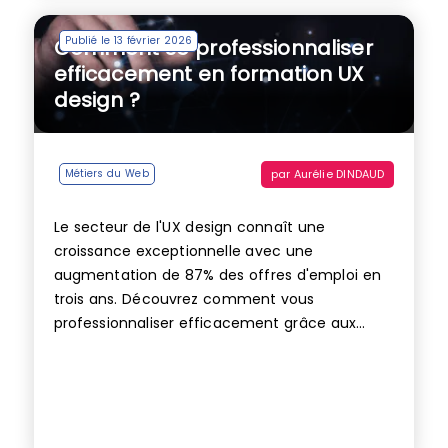
Publié le 13 février 2026
Comment se professionnaliser
efficacement en formation UX
design ?
par
Aurélie DINDAUD
Métiers du Web
Le secteur de l'UX design connaît une
croissance exceptionnelle avec une
augmentation de 87% des offres d'emploi en
trois ans. Découvrez comment vous
professionnaliser efficacement grâce aux...