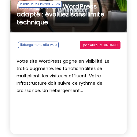
Publié le 23 février 2026
Hébergement WordPress
adapté : évoluez sans limite
technique
par
Aurélie DINDAUD
Hébergement site web
Votre site WordPress gagne en visibilité. Le
trafic augmente, les fonctionnalités se
multiplient, les visiteurs affluent. Votre
infrastructure doit suivre ce rythme de
croissance. Un hébergement...