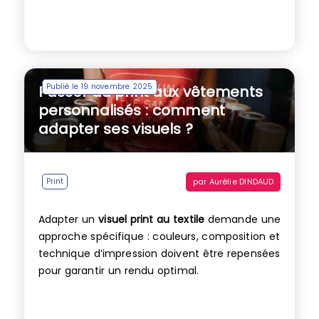
Publié le 19 novembre 2025
Passer du print aux vêtements
personnalisés : comment
adapter ses visuels ?
par
Aurélie DINDAUD
Print
Adapter un
visuel print au textile
demande une
approche spécifique : couleurs, composition et
technique d’impression doivent être repensées
pour garantir un rendu optimal.