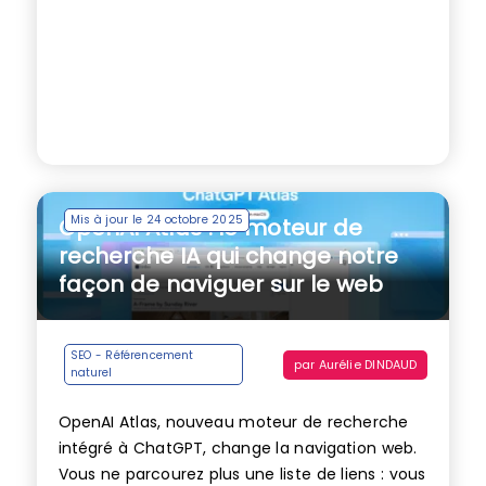
Mis à jour le 24 octobre 2025
OpenAI Atlas : le moteur de
recherche IA qui change notre
façon de naviguer sur le web
SEO - Référencement
par
Aurélie DINDAUD
naturel
OpenAI Atlas, nouveau moteur de recherche
intégré à ChatGPT, change la navigation web.
Vous ne parcourez plus une liste de liens : vous