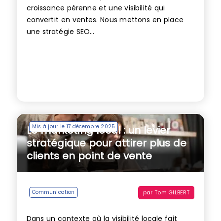
croissance pérenne et une visibilité qui
convertit en ventes. Nous mettons en place
une stratégie SEO...
Mis à jour le 17 décembre 2025
Le marketing local : un levier
stratégique pour attirer plus de
clients en point de vente
par
Tom GILBERT
Communication
Dans un contexte où la visibilité locale fait