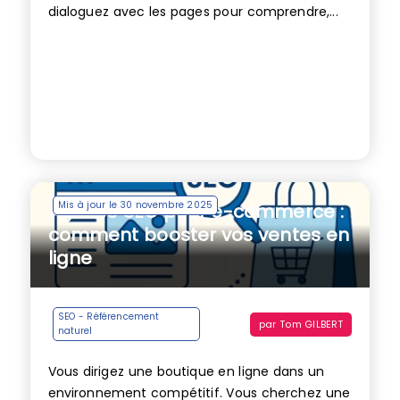
dialoguez avec les pages pour comprendre,...
Mis à jour le 30 novembre 2025
Agence SEO pour e-commerce :
comment booster vos ventes en
ligne
SEO - Référencement
par
Tom GILBERT
naturel
Vous dirigez une boutique en ligne dans un
environnement compétitif. Vous cherchez une