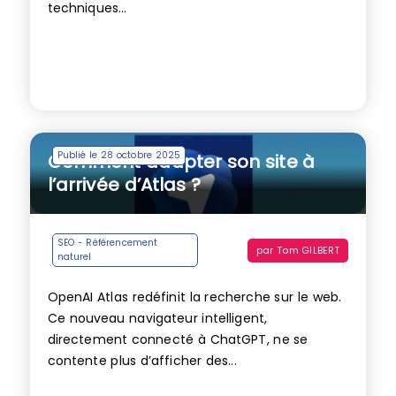
techniques...
Publié le 28 octobre 2025
Comment adapter son site à
l’arrivée d’Atlas ?
SEO - Référencement
par
Tom GILBERT
naturel
OpenAI Atlas redéfinit la recherche sur le web.
Ce nouveau navigateur intelligent,
directement connecté à ChatGPT, ne se
contente plus d’afficher des...