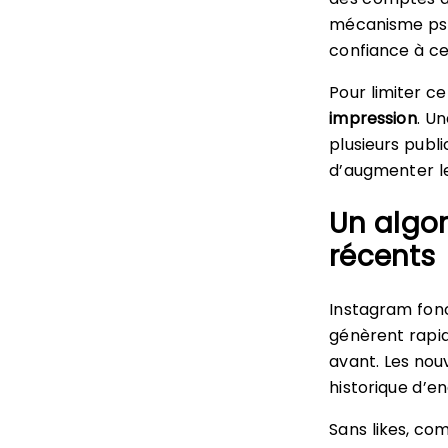
mécanisme psyc
confiance à ce 
Pour limiter c
impression
. U
plusieurs publ
d’augmenter l
Un algo
récents
Instagram fon
génèrent rapid
avant. Les nou
historique d’en
Sans likes, co