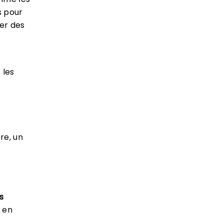
s pour
er des
 les
re, un
s
t en