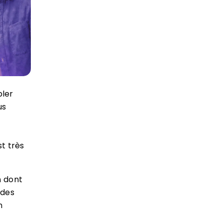
bler
us
st très
n dont
 des
n