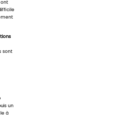
 ont
fficile
gement
tions
s sont
e
uis un
le à