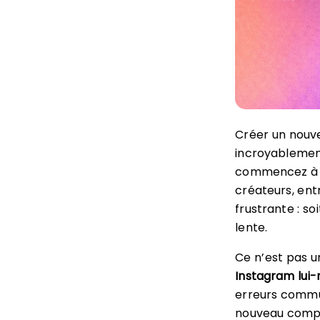
Créer un nou
incroyablement
commencez à pu
créateurs, ent
frustrante : so
lente.
Ce n’est pas u
Instagram lui
erreurs commu
nouveau compte