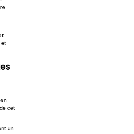
ire
et
 et
tes
 en
 de cet
ent un