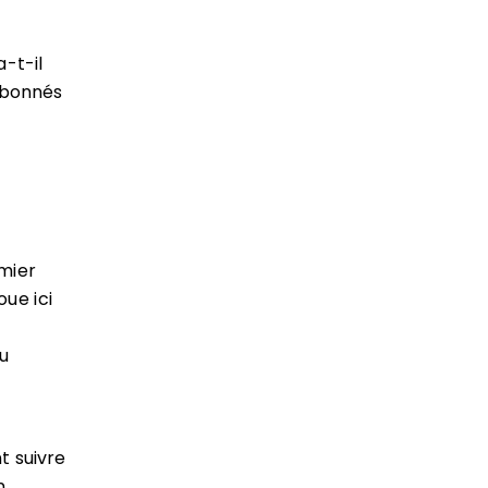
-t-il
abonnés
mier
ue ici
u
t suivre
n