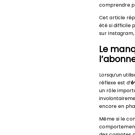
comprendre pa
Cet article rép
été si diffici
sur Instagram, 
Le manqu
l’abonn
Lorsqu’un util
réflexe est d’
é
un rôle import
involontaireme
encore en phas
Même si le con
comportement d
des comptes dé