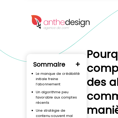
Panneau de gestion des cookies
Pourq
Sommaire
compt
Le manque de crédibilité
des a
initiale freine
l’abonnement
comme
Un algorithme peu
favorable aux comptes
récents
maniè
Une stratégie de
contenu souvent mal