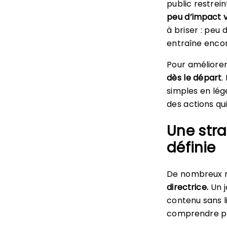
public restrei
peu d’impact v
à briser : peu
entraîne encore
Pour améliorer 
dès le départ
.
simples en lé
des actions qui
Une str
définie
De nombreux 
directrice.
Un j
contenu sans l
comprendre pou