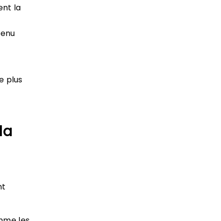
ent la
tenu
e plus
la
nt
omme les