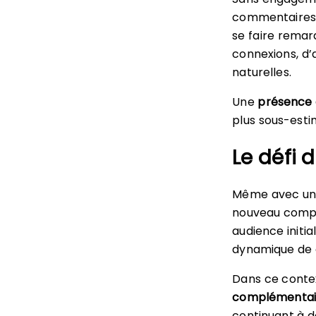
commentaires p
se faire remar
connexions, d’a
naturelles.
Une
présence 
plus sous-est
Le défi 
Même avec une 
nouveau compt
audience initia
dynamique de 
Dans ce contex
complémentai
continuant à 