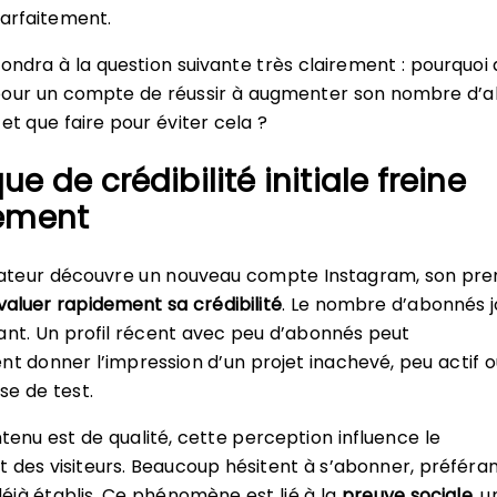
rfaitement.
ondra à la question suivante très clairement : pourquoi a
le pour un compte de réussir à augmenter son nombre d’
et que faire pour éviter cela ?
e de crédibilité initiale freine
ement
isateur découvre un nouveau compte Instagram, son pre
valuer rapidement sa crédibilité
. Le nombre d’abonnés jo
ant. Un profil récent avec peu d’abonnés peut
nt donner l’impression d’un projet inachevé, peu actif o
e de test.
tenu est de qualité, cette perception influence le
es visiteurs. Beaucoup hésitent à s’abonner, préféran
jà établis. Ce phénomène est lié à la
preuve sociale
, u