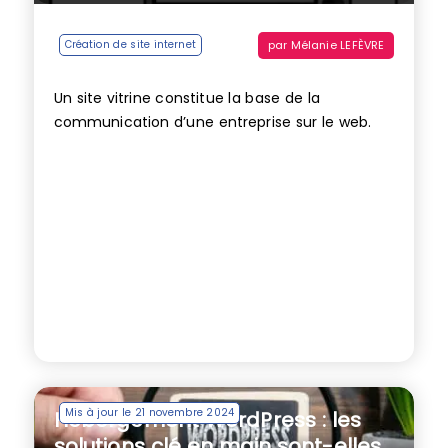
par
Mélanie LEFÈVRE
Création de site internet
Un site vitrine constitue la base de la
communication d’une entreprise sur le web.
Mis à jour le 21 novembre 2024
Hébergement WordPress : les
solutions clé en main sont-elles