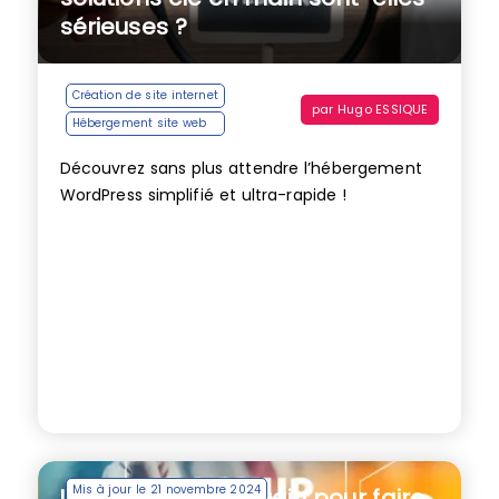
sérieuses ?
Création de site internet
par
Hugo ESSIQUE
Hébergement site web
Découvrez sans plus attendre l’hébergement
WordPress simplifié et ultra-rapide !
Mis à jour le 21 novembre 2024
Updraft Plus, le plugin pour faire