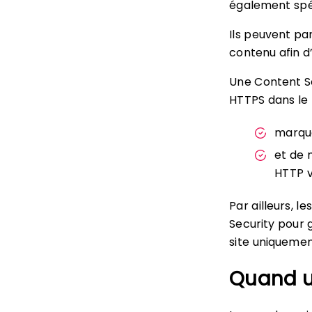
également spéci
Ils peuvent pa
contenu afin d
Une Content Se
HTTPS dans le 
marque
et de 
HTTP v
Par ailleurs, l
Security pour 
site uniquemen
Quand ut