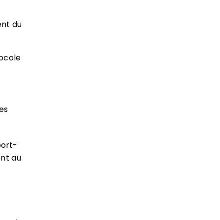
ent du
ocole
es
port-
ent au