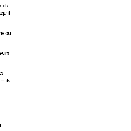
e du
qu’il
re ou
teurs
ts
, ils
t