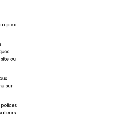
u a pour
s
aques
site ou
 aux
nu sur
 polices
isateurs