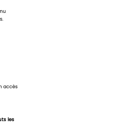
enu
s.
un accès
ts les