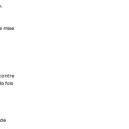
,
te mise
contre
la fois
 de