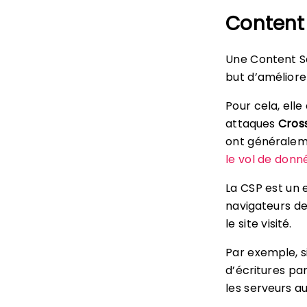
Content 
Une Content Se
but d’améliorer
Pour cela, ell
attaques
Cross
ont généraleme
le vol de donn
La CSP est un 
navigateurs de
le site visité.
Par exemple, si
d’écritures par
les serveurs au