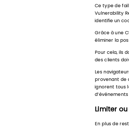
Ce type de fai
Vulnerability 
identifie un co
Grâce à une CS
éliminer la poss
Pour cela, ils 
des clients doi
Les navigateur
provenant de d
ignorent tous l
d’événements
Limiter o
En plus de res