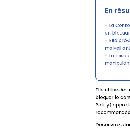
En résu
– La Conte
en bloquan
– Elle prév
malveillant
– La mise 
manipulant
Elle utilise d
bloquer le con
Policy) appor
recommandée p
Découvrez, dans