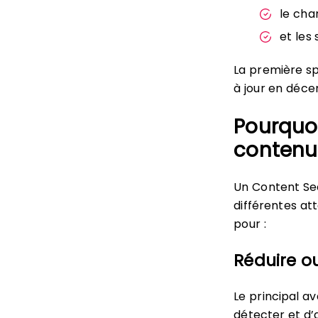
le cha
et les 
La première spé
à jour en déce
Pourquoi
contenu 
Un Content Sec
différentes atta
pour :
Réduire ou
Le principal a
détecter et d’