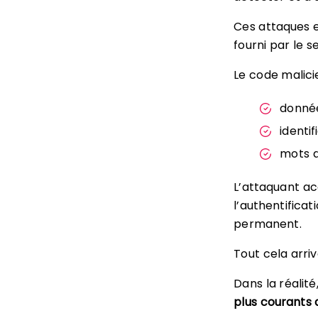
Ces attaques e
fourni par le s
Le code malicie
donnée
identif
mots 
L’attaquant ac
l’authentifica
permanent.
Tout cela arriv
Dans la réalité
plus courants 