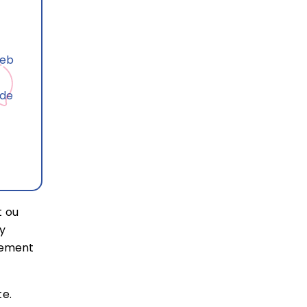
web
ode
t ou
ty
gement
te.