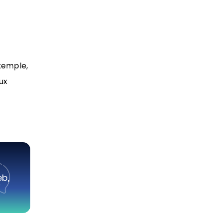
xemple,
ux
eb,