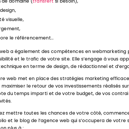
 de domaine (
transfert
si besoin),
design,
ité visuelle,
rgement,
ore le référencement…
 web a également des compétences en webmarketing 
sibilité et le trafic de votre site. Elle s’engage à vous ap
technique en terme de design, de rédactionnel et d’erg
re web met en place des stratégies marketing efficace
maximiser le retour de vos investissements réalisés sur 
pte du temps imparti et de votre budget, de vos contra
vités.
itez mettre toutes les chances de votre côté, commenc
folio et le blog de l’agence web qui s’occupera de votre si
on plus à :