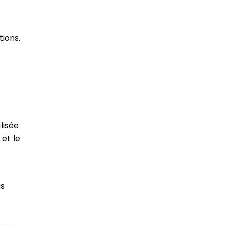
ions.
lisée
 et le
us