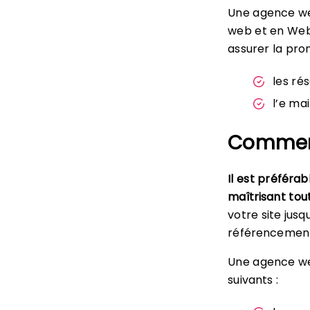
Une agence w
web et en Web
assurer la pro
les r
l’e mai
Comment
Il est préférab
maîtrisant tou
votre site jus
référencemen
Une agence we
suivants :