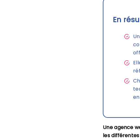
En résu
Un
co
of
El
ré
Ch
te
en
Une agence we
les différente