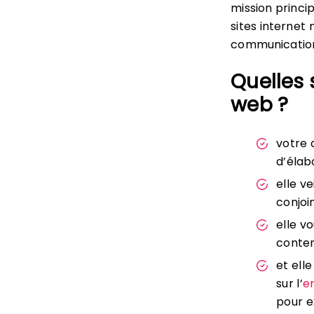
mission princi
sites internet
communication
Quelles 
web ?
votre 
d’élab
elle v
conjoi
elle v
conten
et ell
sur l’
e
pour e