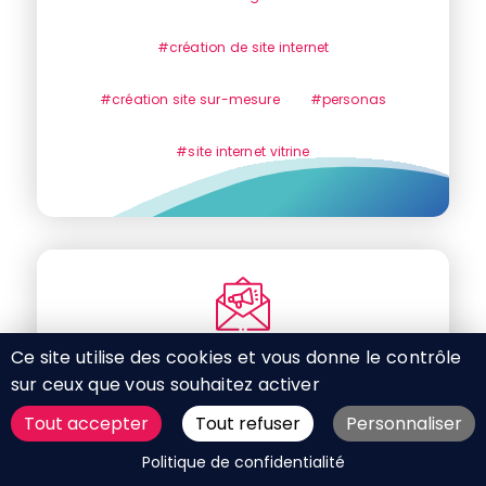
#création de site internet
#création site sur-mesure
#personas
#site internet vitrine
Ce site utilise des cookies et vous donne le contrôle
Je m'inscris à la newsletter
sur ceux que vous souhaitez activer
En vous inscrivant à notre newsletter,
Tout accepter
Tout refuser
Personnaliser
vous acceptez que vos données soient
DEMANDER UN DEVIS
Politique de confidentialité
utilisées comme mentionné dans notre