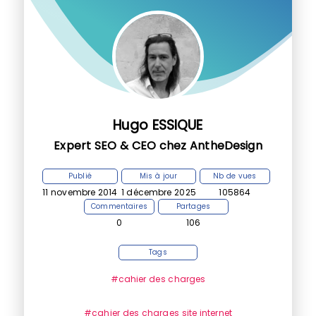
Hugo ESSIQUE
Expert SEO & CEO chez AntheDesign
Publié
Mis à jour
Nb de vues
11 novembre 2014
1 décembre 2025
105864
Commentaires
Partages
0
106
Tags
#cahier des charges
#cahier des charges site internet