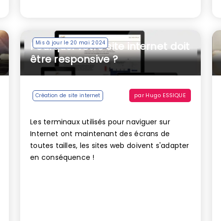
Mis à jour le 20 mai 2024
Pourquoi votre site internet doit
être responsive ?
par
Hugo ESSIQUE
Création de site internet
Les terminaux utilisés pour naviguer sur
Internet ont maintenant des écrans de
toutes tailles, les sites web doivent s'adapter
en conséquence !