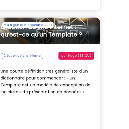
Mis à jour le 13 décembre 2024
Création de site internet :
qu’est-ce qu’un Template ?
par
Hugo ESSIQUE
Création de site internet
Une courte définition très généraliste d'un
dictionnaire pour commencer : « Un
Template est un modèle de conception de
logiciel ou de présentation de données ».