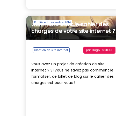
Publié le 11 novembre 2014
Comment bâtir le cahier des
charges de votre site internet ?
par
Hugo ESSIQUE
Création de site internet
Vous avez un projet de création de site
internet ? Si vous ne savez pas comment le
formaliser, ce billet de blog sur le cahier des
charges est pour vous !