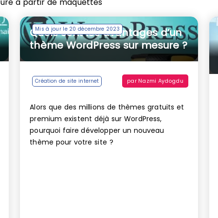
sure à partir de maquettes
Mis à jour le 20 décembre 2023
Quels sont les avantages d’un
thème WordPress sur mesure ?
par
Nazmi Aydogdu
Création de site internet
Alors que des millions de thèmes gratuits et
premium existent déjà sur WordPress,
pourquoi faire développer un nouveau
thème pour votre site ?