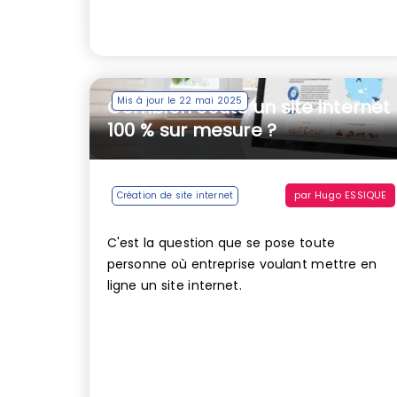
Mis à jour le 22 mai 2025
Combien coûte un site internet
100 % sur mesure ?
par
Hugo ESSIQUE
Création de site internet
C'est la question que se pose toute
personne où entreprise voulant mettre en
ligne un site internet.