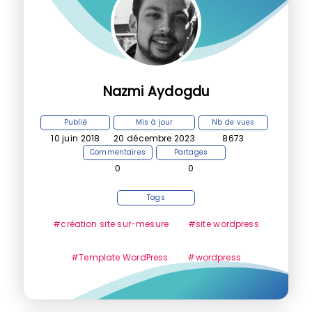
Nazmi Aydogdu
Publié
Mis à jour
Nb de vues
10 juin 2018
20 décembre 2023
8673
Commentaires
Partages
0
0
Tags
#création site sur-mesure
#site wordpress
#Template WordPress
#wordpress