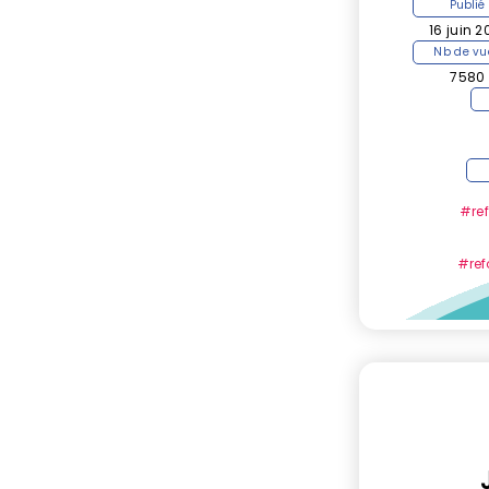
Publié
16 juin 2
Nb de vu
7580
#re
#refo