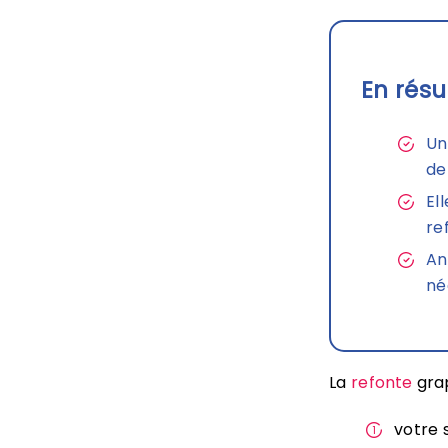
En résu
Un
de
El
re
An
né
La
refonte
grap
votre 