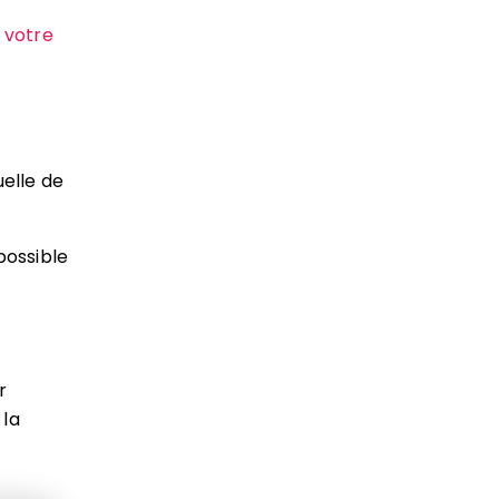
 votre
uelle de
possible
r
 la