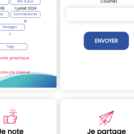
Courriel
Mis à jour
018
1 juillet 2024
es
Commentaires
0
Partages
1
Tags
fonte graphique
nte site internet
Je note
Je partage