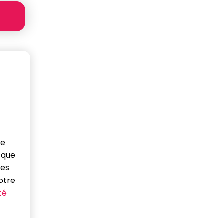
a
re
 que
ées
otre
té