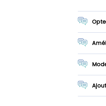
Opte
Amél
Mode
Ajout