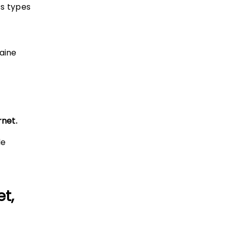
ts types
aine
rnet.
de
et,