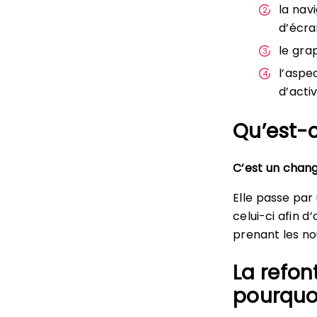
la nav
d’écra
le grap
l’aspe
d’activ
Qu’est-c
C’est un chang
Elle passe par
celui-ci afin d
prenant les no
La refon
pourquo