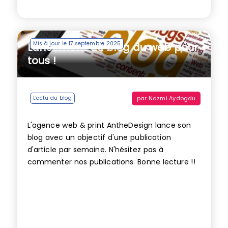
Mis à jour le 17 septembre 2025
Lancement du blog du web pour
tous !
par
Nazmi Aydogdu
L'actu du blog
L'agence web & print AntheDesign lance son
blog avec un objectif d'une publication
d'article par semaine. N'hésitez pas à
commenter nos publications. Bonne lecture !!