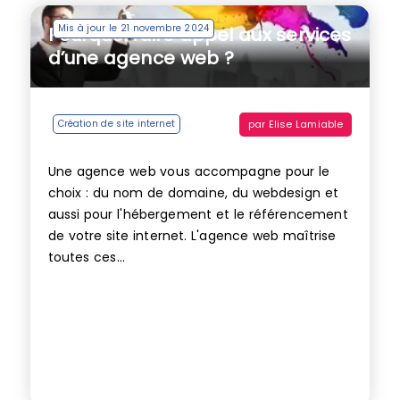
Mis à jour le 21 novembre 2024
Pourquoi faire appel aux services
d’une agence web ?
par
Elise Lamiable
Création de site internet
Une agence web vous accompagne pour le
choix : du nom de domaine, du webdesign et
aussi pour l'hébergement et le référencement
de votre site internet. L'agence web maîtrise
toutes ces...