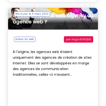
Mis à jour le 11 mars 2022
Qu’est-ce qu’une web agency ou
agence web ?
par
Hugo ESSIQUE
Autour du web
À l'origine, les agences web étaient
uniquement des agences de création de sites
internet. Elles se sont développées en marge
des agences de communication
traditionnelles, celles-ci n’avaient...