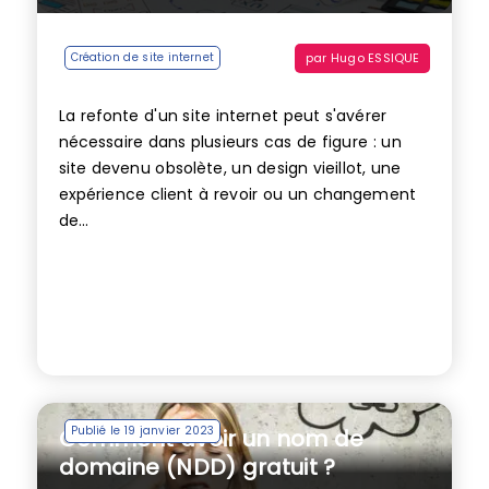
par
Hugo ESSIQUE
Création de site internet
La refonte d'un site internet peut s'avérer
nécessaire dans plusieurs cas de figure : un
site devenu obsolète, un design vieillot, une
expérience client à revoir ou un changement
de...
Publié le 19 janvier 2023
Comment avoir un nom de
domaine (NDD) gratuit ?