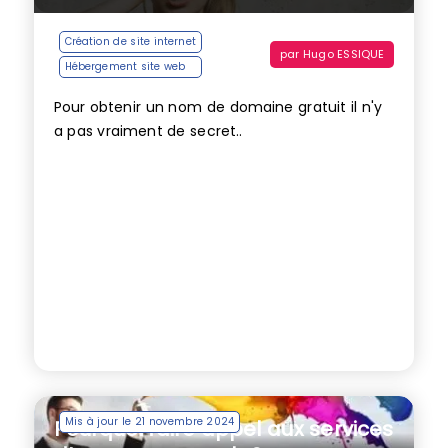
Création de site internet
par
Hugo ESSIQUE
Hébergement site web
Pour obtenir un nom de domaine gratuit il n'y
a pas vraiment de secret..
Mis à jour le 21 novembre 2024
Pourquoi faire appel aux services