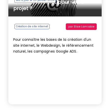
Mis à jour le 25 janvier 2024
Quel site internet pour votre
projet ?
par
Elise Lamiable
Création de site internet
Pour connaître les bases de la création d'un
site internet, le Webdesign, le référencement
naturel, les campagnes Google ADS.