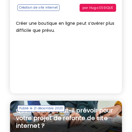
par
Hugo ESSIQUE
Création de site internet
Créer une boutique en ligne peut s’avérer plus
difficile que prévu.
Publié le 21 décembre 2023
Quelle durée faut-il prévoir pour
votre projet de refonte de site
internet ?