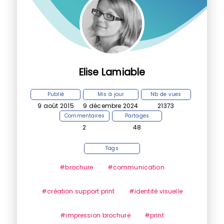
Elise Lamiable
Publié
Mis à jour
Nb de vues
9 août 2015
9 décembre 2024
21373
Commentaires
Partages
2
48
Tags
#brochure
#communication
#création support print
#identité visuelle
#impression brochure
#print