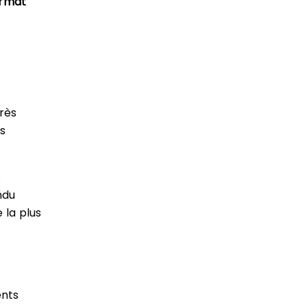
ormat
très
es
s
ndu
 la plus
ents