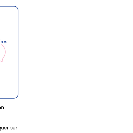
ées
on
quer sur