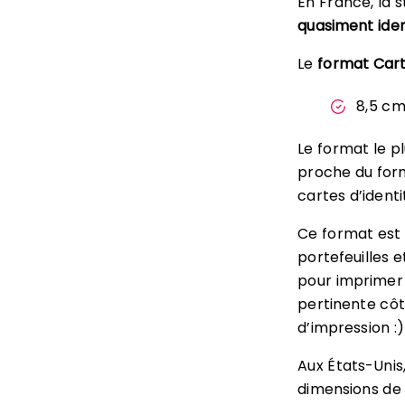
En France, la 
quasiment ide
Le
format Cart
8,5 cm
Le format le pl
proche du form
cartes d’identi
Ce format est 
portefeuilles e
pour imprimer u
pertinente côt
d’impression :)
Aux États-Unis
dimensions de 