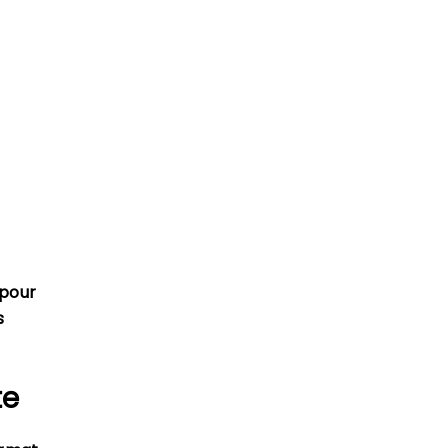
 pour
s
te