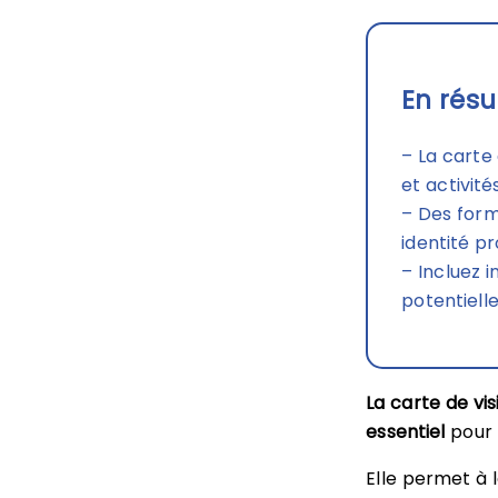
En résu
– La carte
et activités
– Des form
identité pr
– Incluez i
potentiell
La carte de vi
essentiel
pour 
Elle permet à 