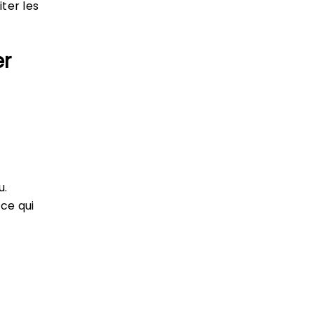
iter les
er
u.
 ce qui