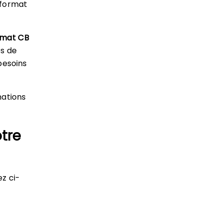
n format
rmat CB
es de
besoins
mations
tre
ez ci-