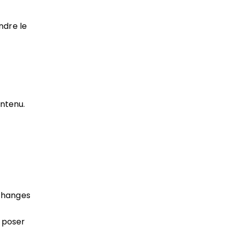
ndre le
ontenu.
échanges
 poser