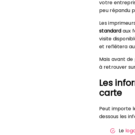
votre entrepris
peu répandu p
Les imprimeur
standard
aux f
visite disponi
et reflétera au
Mais avant de 
à retrouver su
Les info
carte
Peut importe l
dessous les inf
Le
log