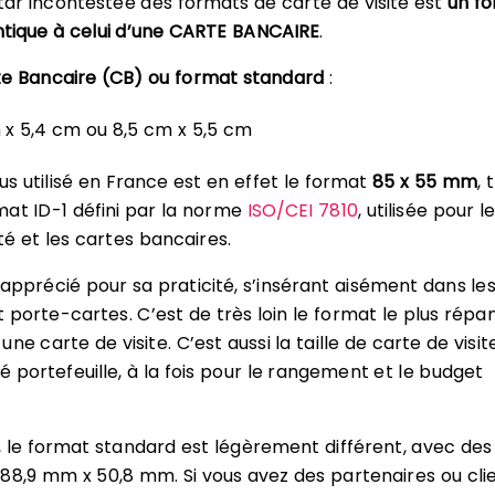
star incontestée des formats de carte de visite est
un f
ntique à celui d’une CARTE BANCAIRE
.
e Bancaire (CB) ou format standard
:
 x 5,4 cm ou 8,5 cm x 5,5 cm
us utilisé en France est en effet le format
85 x 55 mm
, 
at ID-1 défini par la norme
ISO/CEI 7810
, utilisée pour l
té et les cartes bancaires.
apprécié pour sa praticité, s’insérant aisément dans le
t porte-cartes. C’est de très loin le format le plus répa
ne carte de visite. C’est aussi la taille de carte de visite
é portefeuille, à la fois pour le rangement et le budget
, le format standard est légèrement différent, avec des
88,9 mm x 50,8 mm. Si vous avez des partenaires ou cli