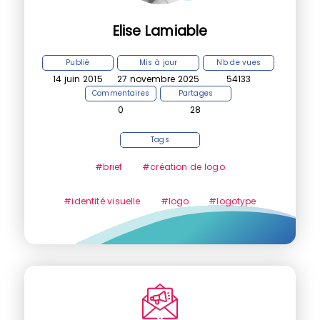
Elise Lamiable
Publié
Mis à jour
Nb de vues
14 juin 2015
27 novembre 2025
54133
Commentaires
Partages
0
28
Tags
#brief
#création de logo
#identité visuelle
#logo
#logotype