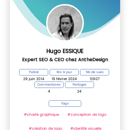
Hugo ESSIQUE
Expert SEO & CEO chez AntheDesign
Publié
Mis à jour
Nb de vues
29 juin 2014
19 février 2024
12907
Commentaires
Partages
4
24
Tags
#charte graphique
#conception de logo
#création de logo
#identité visuelle