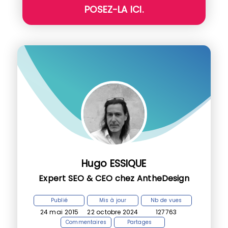
POSEZ-LA ICI.
Hugo ESSIQUE
Expert SEO & CEO chez AntheDesign
Publié
Mis à jour
Nb de vues
24 mai 2015
22 octobre 2024
127763
Commentaires
Partages