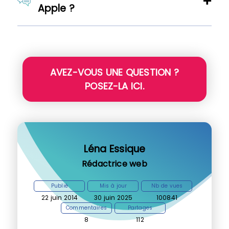
Apple ?
AVEZ-VOUS UNE QUESTION ?
POSEZ-LA ICI.
Léna Essique
Rédactrice web
Publié
Mis à jour
Nb de vues
22 juin 2014
30 juin 2025
100841
Commentaires
Partages
8
112