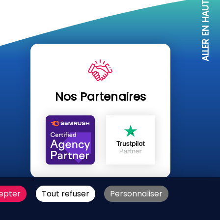
ALLER EN HAUT
Nos Partenaires
U SITE
epter
Tout refuser
Personnaliser