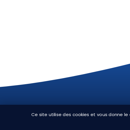
CH
Ce site utilise des cookies et vous donne le
CG