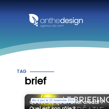
Panneau de gestion des cookies
TAG
brief
Mis à jour le 22 novembre 2024
Qu’est-ce qu’un brief créatif ?
Quel est son rôle ?