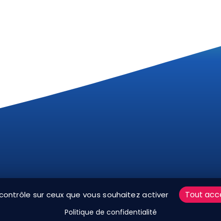
ARTE RÉSEAUX SOCIAUX
MENTIONS LÉGALES
PLAN D
Tout acc
 contrôle sur ceux que vous souhaitez activer
V
BOUTIQUE
MES COOKIES
Politique de confidentialité