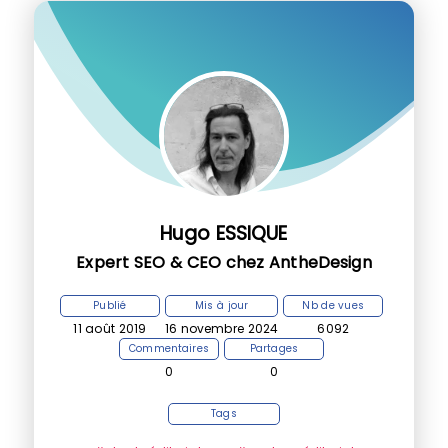
Hugo ESSIQUE
Expert SEO & CEO chez AntheDesign
Publié
Mis à jour
Nb de vues
11 août 2019
16 novembre 2024
6092
Commentaires
Partages
0
0
Tags