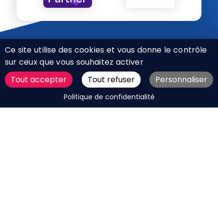
Ce site utilise des cookies et vous donne le contrôle
sur ceux que vous souhaitez activer
Tout accepter
Tout refuser
Personnaliser
CHARTE RÉSEAUX SOCIAUX
DEMANDER UN DEVIS
Politique de confidentialité
MENTIONS LÉGALES
PLAN DU SITE
CGV
BOUTIQUE
MES COOKIES
Marque déposée © Agence Web Attichy, Compiègne,
Soissons, Noyon, Oise | 2011 / 2026