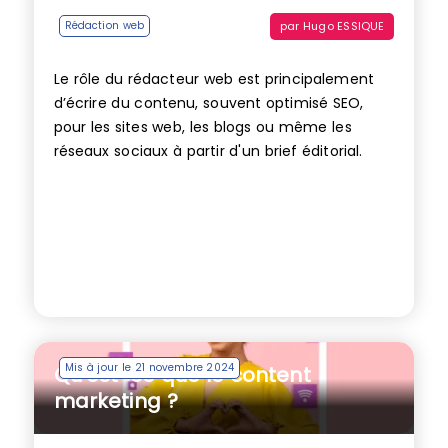
par
Hugo ESSIQUE
Rédaction web
Le rôle du rédacteur web est principalement
d’écrire du contenu, souvent optimisé SEO,
pour les sites web, les blogs ou même les
réseaux sociaux à partir d'un brief éditorial.
Mis à jour le 21 novembre 2024
Qu’est-ce que le content
marketing ?