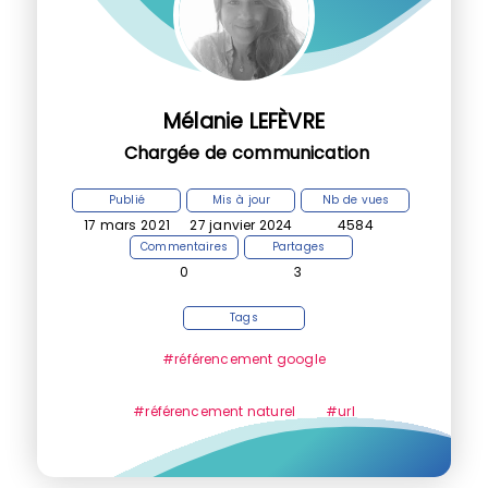
Mélanie LEFÈVRE
Chargée de communication
Publié
Mis à jour
Nb de vues
17 mars 2021
27 janvier 2024
4584
Commentaires
Partages
0
3
Tags
#référencement google
#référencement naturel
#url