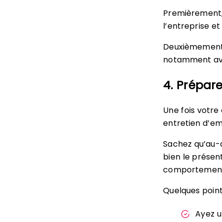
Premièrement,
l’entreprise et
Deuxièmement, 
notamment avec
4. Prépar
Une fois votre
entretien d’e
Sachez qu’au-d
bien le présen
comportement q
Quelques point
Ayez u