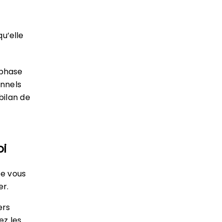
u’elle
 phase
onnels
bilan de
oi
se vous
r.
ers
ez les