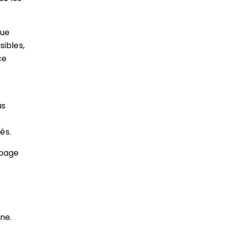
que
sibles,
ce
us
és.
 page
ne.