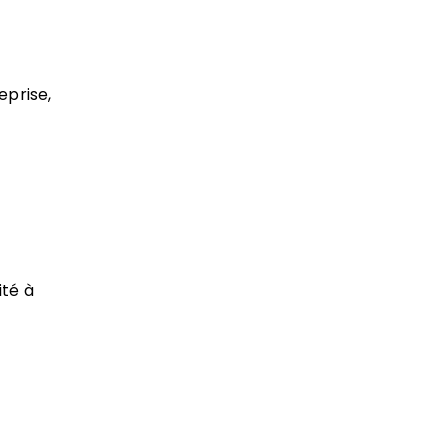
eprise,
ité à