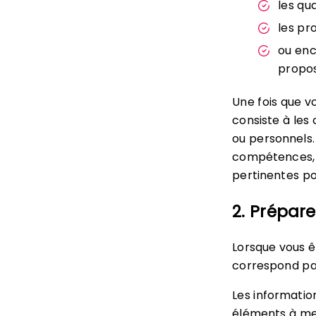
les qu
les pr
ou enc
propos
Une fois que v
consiste à les
ou personnels. 
compétences, e
pertinentes po
2. Prépare
Lorsque vous ê
correspond pa
Les informati
éléments à me