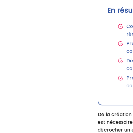
En résu
Co
ré
Pr
co
Dé
co
Pr
co
De la création
est nécessaire
décrocher un e