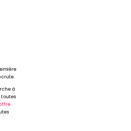
remière
ecrute.
erche à
t toutes
offre
utes