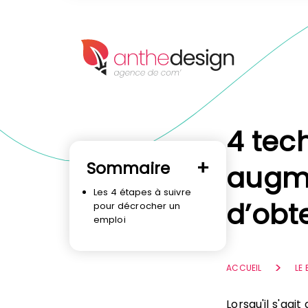
Panneau de gestion des cookies
4 tec
Sommaire
augme
Les 4 étapes à suivre
d’obt
pour décrocher un
emploi
ACCUEIL
LE
Lorsqu'il s'agi