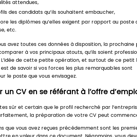
alités attendues,
ofils des candidats qu’ils souhaitent embaucher,
ore les diplômes qu’elles exigent par rapport au poste q
e, etc.
ous avez toutes ces données à disposition, la prochaine
 comparer à vos principaux atouts, qu’ils soient professi
L’idée de cette petite opération, et surtout de ce petit 
st de savoir si vos forces les plus remarquables sont
ur le poste que vous envisagez.
r un CV en se référant à l’offre d’empl
tes sûr et certain que le profil recherché par l’entrepri
rfaitement, la préparation de votre CV peut commence
ons que vous avez reçues précédemment sont les premi
ttre en valeur dans ce document. Néanmoins, vous dev