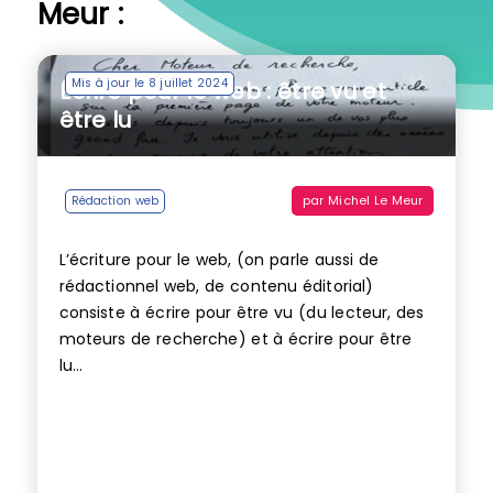
Meur :
Mis à jour le 8 juillet 2024
Écrire pour le web : être vu et
être lu
par
Michel Le Meur
Rédaction web
L’écriture pour le web, (on parle aussi de
rédactionnel web, de contenu éditorial)
consiste à écrire pour être vu (du lecteur, des
moteurs de recherche) et à écrire pour être
lu...