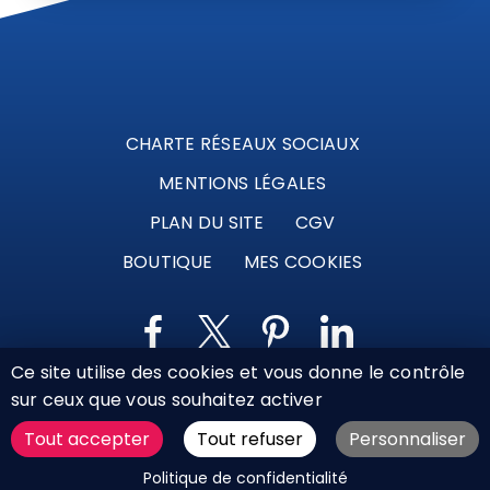
CHARTE RÉSEAUX SOCIAUX
MENTIONS LÉGALES
PLAN DU SITE
CGV
BOUTIQUE
MES COOKIES
Ce site utilise des cookies et vous donne le contrôle
sur ceux que vous souhaitez activer
Marque déposée © Agence Web Attichy, Compiègne,
Soissons, Noyon, Oise | 2011 / 2026
Tout accepter
Tout refuser
Personnaliser
DEMANDER UN DEVIS
Politique de confidentialité