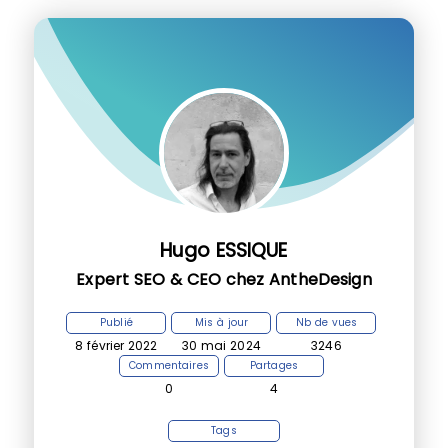
Hugo ESSIQUE
Expert SEO & CEO chez AntheDesign
Publié
Mis à jour
Nb de vues
8 février 2022
30 mai 2024
3246
Commentaires
Partages
0
4
Tags