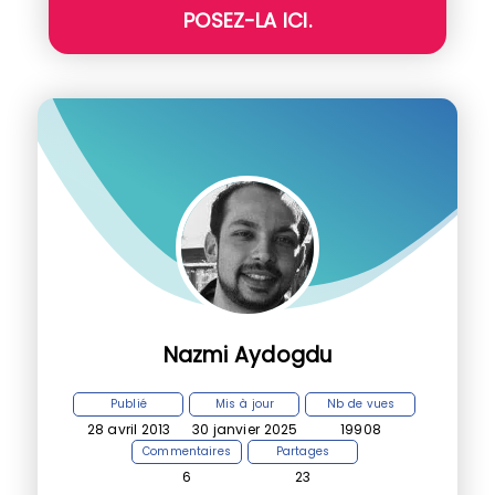
POSEZ-LA ICI.
Nazmi Aydogdu
Publié
Mis à jour
Nb de vues
28 avril 2013
30 janvier 2025
19908
Commentaires
Partages
6
23