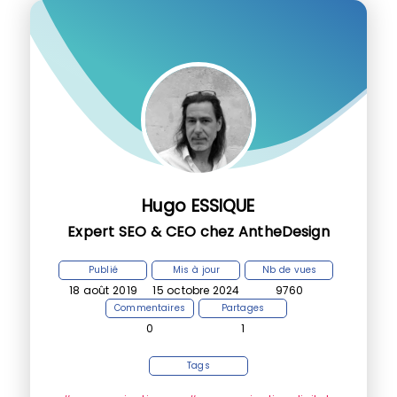
Hugo ESSIQUE
Expert SEO & CEO chez AntheDesign
Publié
Mis à jour
Nb de vues
18 août 2019
15 octobre 2024
9760
Commentaires
Partages
0
1
Tags