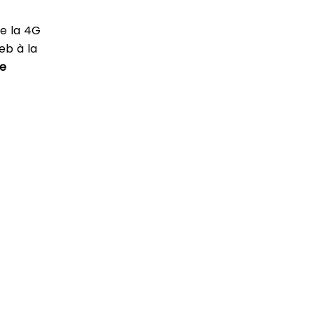
de la 4G
eb à la
ne