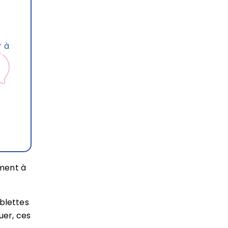
r à
ement à
blettes
uer, ces