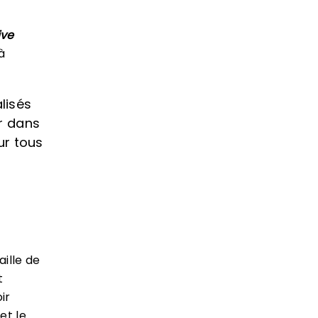
ive
à
lisés
r dans
ur tous
aille de
t
ir
et le