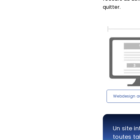
quitter.
Webdesign au
Un site i
toutes tai