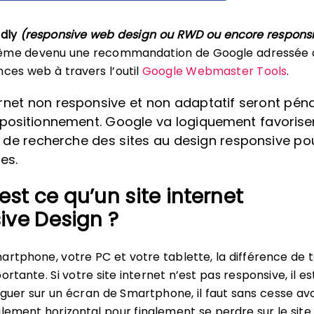
ndly
(responsive web design ou RWD ou encore respons
ême devenu une recommandation de Google adressée 
nces web à travers l’outil
Google Webmaster Tools
.
ernet non responsive et non adaptatif seront péna
positionnement. Google va logiquement favorise
s de recherche des sites au design responsive po
es.
est ce qu’un site internet
ive Design ?
artphone, votre PC et votre tablette, la différence de t
ortante. Si votre site internet n’est pas responsive, il es
viguer sur un écran de Smartphone, il faut sans cesse avo
ilement horizontal pour finalement se perdre sur le site 