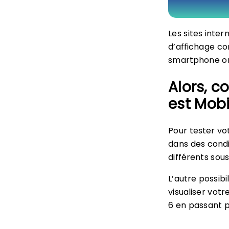
Les sites inte
d’affichage co
smartphone ont
Alors, c
est Mobi
Pour tester vot
dans des condi
différents sou
L’autre possibi
visualiser votr
6 en passant p