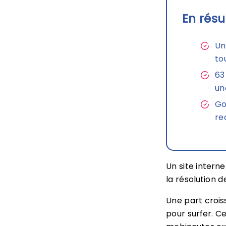
En résu
Un
to
63
un
Go
re
Un site intern
la résolution de
Une part crois
pour surfer. C