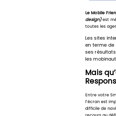
Le Mobile Frie
design)
est m
toutes les age
Les sites int
en terme de 
ses résultat
les mobinaut
Mais qu’
Respons
Entre votre Sm
l’écran est imp
difficile de na
recours au déf