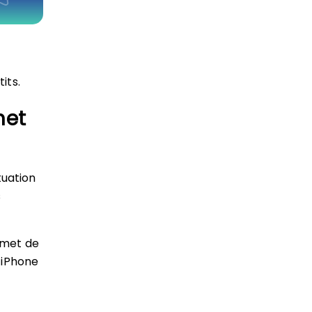
its.
net
tuation
s
ermet de
l’iPhone