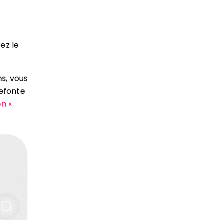
rez le
ns, vous
refonte
on «