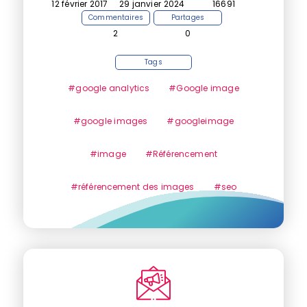
12 février 2017
29 janvier 2024
16691
Commentaires
Partages
2
0
Tags
#google analytics
#Google image
#google images
#googleimage
#image
#Référencement
#référencement des images
#seo