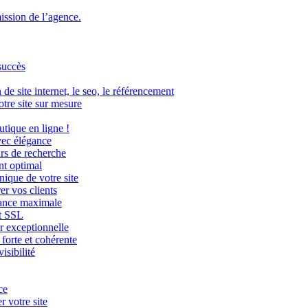
mission de l’agence.
succès
de site internet, le seo, le référencement
tre site sur mesure
tique en ligne !
vec élégance
urs de recherche
nt optimal
nique de votre site
er vos clients
mance maximale
at SSL
r exceptionnelle
 forte et cohérente
isibilité
ce
 votre site