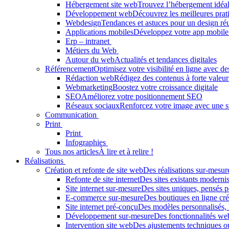
Hébergement site web
Trouvez l’hébergement idéal 
Développement web
Découvrez les meilleures prati
Webdesign
Tendances et astuces pour un design réu
Applications mobiles
Développez votre app mobile
Erp – intranet
Métiers du Web
Autour du web
Actualités et tendances digitales
Référencement
Optimisez votre visibilité en ligne avec 
Rédaction web
Rédigez des contenus à forte valeur
Webmarketing
Boostez votre croissance digitale
SEO
Améliorez votre positionnement SEO
Réseaux sociaux
Renforcez votre image avec une st
Communication
Print
Print
Infographies
Tous nos articles
À lire et à relire !
Réalisations
Création et refonte de site web
Des réalisations sur-mesur
Refonte de site internet
Des sites existants modernis
Site internet sur-mesure
Des sites uniques, pensés p
E-commerce sur-mesure
Des boutiques en ligne cr
Site internet pré-conçu
Des modèles personnalisés, 
Développement sur-mesure
Des fonctionnalités we
Intervention site web
Des ajustements techniques ou