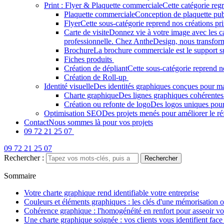
Print : Flyer & Plaquette commerciale
Cette catégorie regr
Plaquette commerciale
Conception de plaquette pub
Flyer
Cette sous-catégorie reprend nos créations pri
Carte de visite
Donnez vie à votre image avec les car
professionnelle. Chez AntheDesign, nous transform
Brochure
La brochure commerciale est le support sur 
Fiches produits
Création de dépliant
Cette sous-catégorie reprend n
Création de Roll-up
Identité visuelle
Des identités graphiques conçues pour ma
Charte graphique
Des lignes graphiques cohérentes
Création ou refonte de logo
Des logos uniques pou
Optimisation SEO
Des projets menés pour améliorer le ré
Contact
Nous sommes là pour vos projets
09 72 21 25 07
09 72 21 25 07
Rechercher :
Sommaire
Votre charte graphique rend identifiable votre entreprise
Couleurs et éléments graphiques : les clés d'une mémorisation 
Cohérence graphique : l'homogénéité en renfort pour asseoir vo
Une charte graphique soignée : vos clients vous identifient face