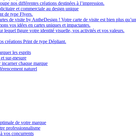
oupe nos différentes créations destinées à l’impression.
licitaire et commerciale au design unique
nt de type Flyers.
tes de visite by AntheDesign ! Votre carte de visite est bien plus qu’un 
ons vos idées en cartes uniques et impactantes.
lequel figure votre identité visuelle, vos activités et vos valeurs.
os créations Print de type Dépliant.
rquer les esprits
 et sur-mesure
r incarner chaque marque
férencement naturel
optimale de votre marque
tre professionnalisme
 à vos concurrents