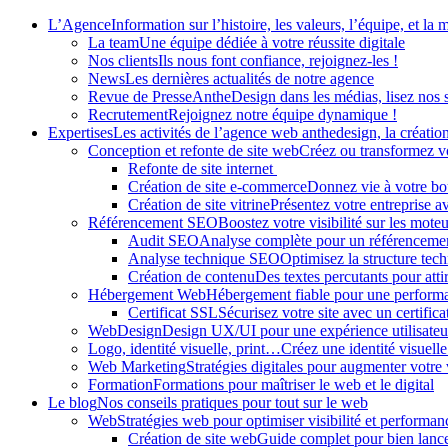
Panneau de gestion des cookies
L’Agence
Information sur l’histoire, les valeurs, l’équipe, et la 
La team
Une équipe dédiée à votre réussite digitale
Nos clients
Ils nous font confiance, rejoignez-les !
News
Les dernières actualités de notre agence
Revue de Presse
AntheDesign dans les médias, lisez nos 
Recrutement
Rejoignez notre équipe dynamique !
Expertises
Les activités de l’agence web anthedesign, la création 
Conception et refonte de site web
Créez ou transformez vo
Refonte de site internet
Création de site e-commerce
Donnez vie à votre bou
Création de site vitrine
Présentez votre entreprise a
Référencement SEO
Boostez votre visibilité sur les mote
Audit SEO
Analyse complète pour un référenceme
Analyse technique SEO
Optimisez la structure tech
Création de contenu
Des textes percutants pour attir
Hébergement Web
Hébergement fiable pour une perfor
Certificat SSL
Sécurisez votre site avec un certific
WebDesign
Design UX/UI pour une expérience utilisateu
Logo, identité visuelle, print…
Créez une identité visuelle
Web Marketing
Stratégies digitales pour augmenter votre v
Formation
Formations pour maîtriser le web et le digital
Le blog
Nos conseils pratiques pour tout sur le web
Web
Stratégies web pour optimiser visibilité et performan
Création de site web
Guide complet pour bien lancer