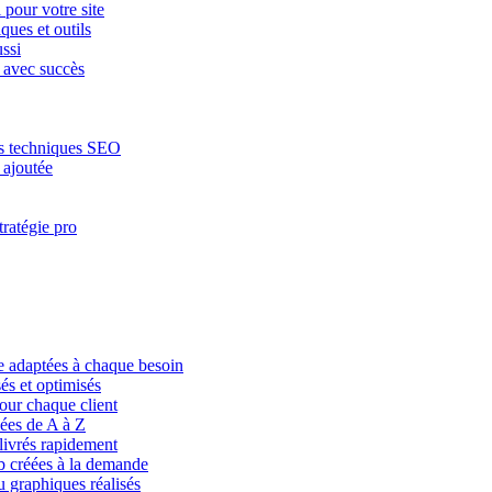
pour votre site
ques et outils
ssi
 avec succès
des techniques SEO
 ajoutée
ratégie pro
e adaptées à chaque besoin
és et optimisés
our chaque client
éées de A à Z
livrés rapidement
b créées à la demande
 graphiques réalisés