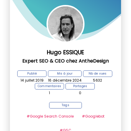
Hugo ESSIQUE
Expert SEO & CEO chez AntheDesign
Publié
Mis à jour
Nb de vues
14 juillet 2019
16 décembre 2024
5632
Commentaires
Partages
1
0
Tags
#Google Search Console
#Googlebot
#GSC