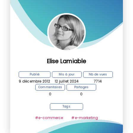
Elise Lamiable
Publié
Mis à jour
Nb de vues
9 décembre 2012
12 juillet 2024
7714
Commentaires
Partages
0
0
Tags
#e-commerce
#e-marketing