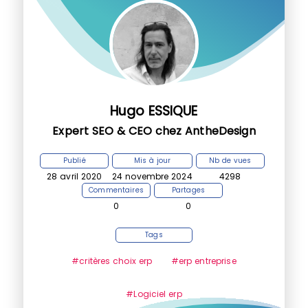
Hugo ESSIQUE
Expert SEO & CEO chez AntheDesign
Publié
Mis à jour
Nb de vues
28 avril 2020
24 novembre 2024
4298
Commentaires
Partages
0
0
Tags
#critères choix erp
#erp entreprise
#Logiciel erp