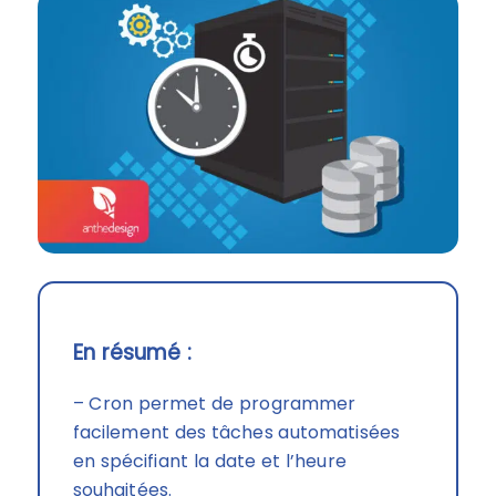
En résumé :
– Cron permet de programmer
facilement des tâches automatisées
en spécifiant la date et l’heure
souhaitées.