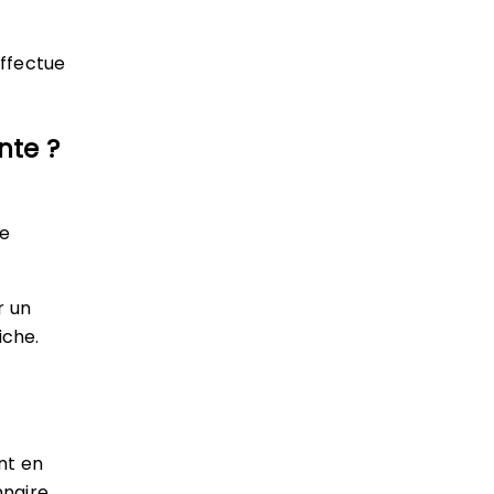
effectue
nte ?
de
r un
iche.
nt en
nnaire