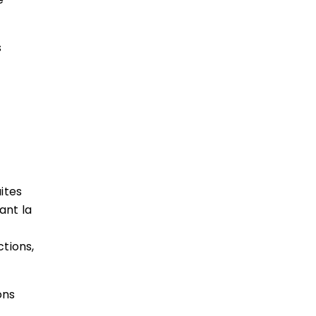
s
ites
ant la
ctions,
ons