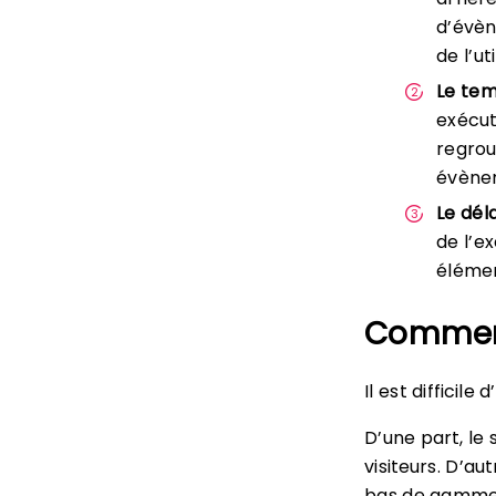
d’évèn
de l’u
Le tem
exécut
regrou
évène
Le dél
de l’e
élémen
Comment 
Il est difficile
D’une part, le
visiteurs. D’au
bas de gamme o