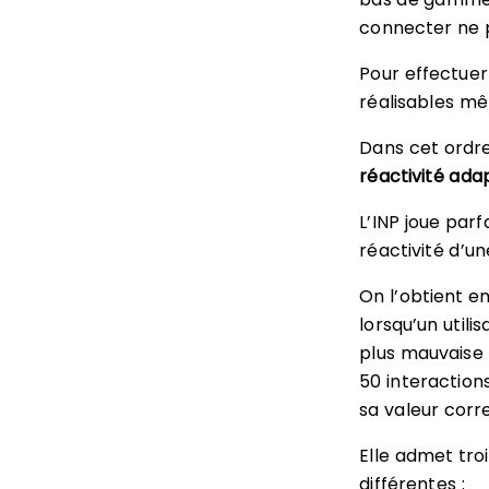
connecter ne 
Pour effectuer
réalisables m
Dans cet ordre
réactivité adap
L’INP joue parf
réactivité d’u
On l’obtient e
lorsqu’un utili
plus mauvaise 
50 interaction
sa valeur corr
Elle admet tro
différentes :