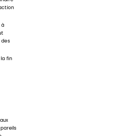
action
 à
ut
 des
la fin
 aux
ppareils
e