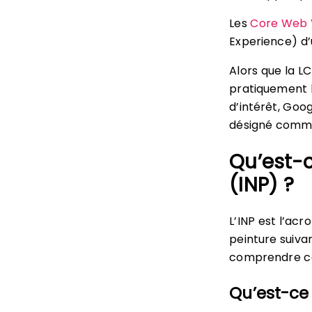
Les
Core Web V
Experience) d’u
Alors que la LC
pratiquement l
d’intérêt, Goog
désigné comm
Qu’est-c
(INP) ?
L’INP est l’ac
peinture suivan
comprendre ce 
Qu’est-ce 