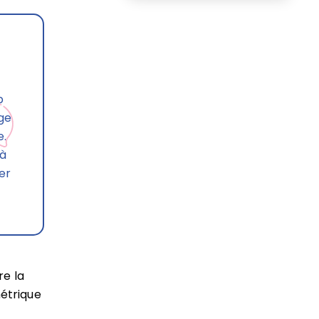
b
age
e.
 à
er
re la
métrique