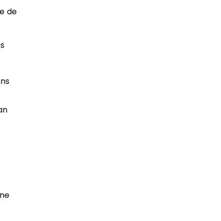
se de
ns
ans
an
une