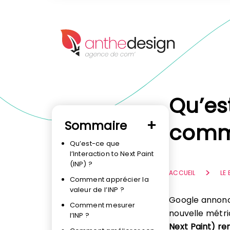
Panneau de gestion des cookies
Qu’est
Sommaire
comme
Qu’est-ce que
l’Interaction to Next Paint
(INP) ?
ACCUEIL
LE
Comment apprécier la
valeur de l’INP ?
Google annonc
Comment mesurer
nouvelle métri
l’INP ?
Next Paint) re