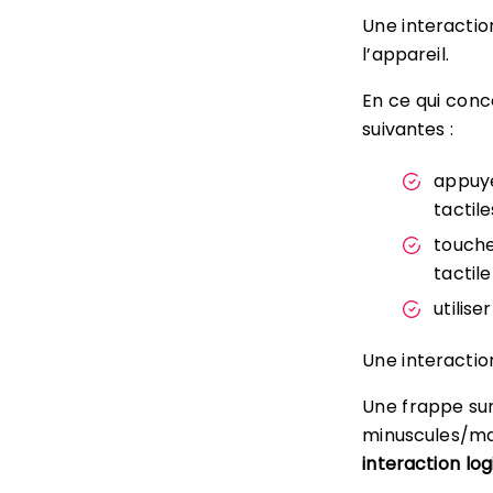
Une interactio
l’appareil.
En ce qui conc
suivantes :
appuye
tactile
touche
tactile
utilise
Une interacti
Une frappe su
minuscules/maj
interaction log