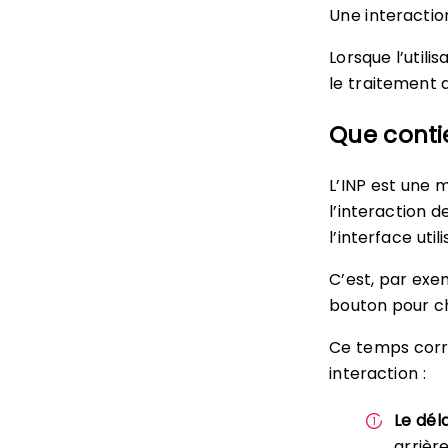
Une interaction
Lorsque l’utili
le traitement 
Que contie
L’INP est une
l’interaction d
l’interface uti
C’est, par exe
bouton pour ch
Ce temps corr
interaction :
Le dél
arrièr