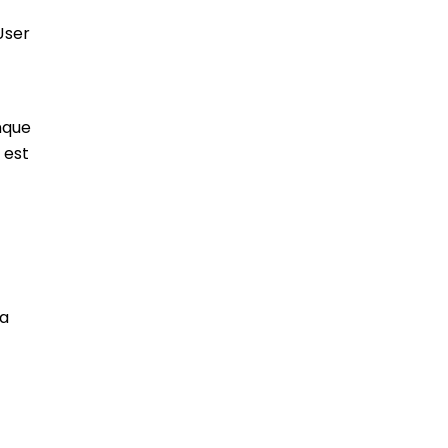
User
nque
 est
la