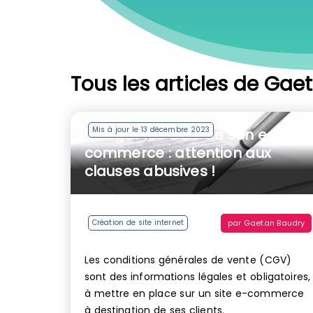
Tous les articles de Gae
Mis à jour le 13 décembre 2023
Rédiger les CGV de son e-
commerce : attention aux
clauses abusives !
par
Gaetan Baudry
Création de site internet
Les conditions générales de vente (CGV)
sont des informations légales et obligatoires,
à mettre en place sur un site e-commerce
à destination de ses clients.