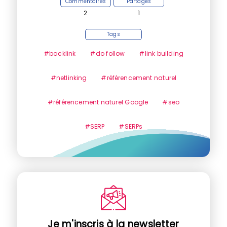
Commentaires
Partages
2
1
Tags
#backlink
#do follow
#link building
#netlinking
#référencement naturel
#référencement naturel Google
#seo
#SERP
#SERPs
Je m'inscris à la newsletter